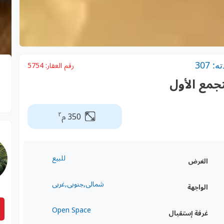
 307
رقم العقار:
5754
٢
350 م
للبيع
الغرض
شمالى,جنوبى,غربى
الواجهة
Open Space
غرفة إستقبال