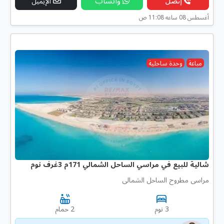
إتصل
واتساب
الإيميل
أغسطس 08 ساعه 11:08 ص
مباعة
وحدة ساحلية
شالية للبيع في مراسي الساحل الشمالي 171م 3غرف نوم
مراسى مطروح الساحل الشمالى
3 نوم
2 حمام