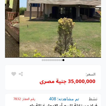
السعر:
35,000,000 جنية مصرى
نشط
تم مشاهدته: 408
رقم العقار:
7832
فيلا مستقلة للبيع أو الإيجار غزالة باي