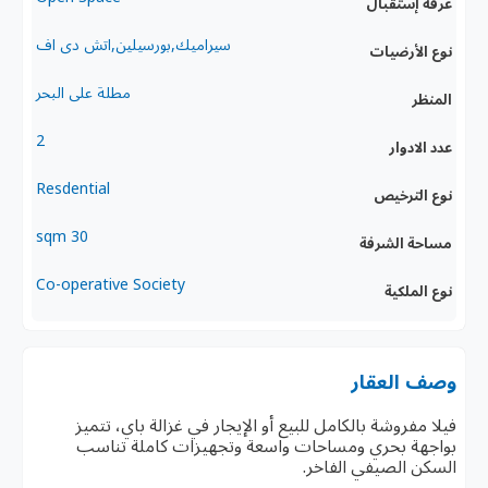
غرفة إستقبال
سيراميك,بورسيلين,اتش دى اف
نوع الأرضيات
مطلة على البحر
المنظر
2
عدد الادوار
Resdential
نوع الترخيص
30 sqm
مساحة الشرفة
Co-operative Society
نوع الملكية
وصف العقار
فيلا مفروشة بالكامل للبيع أو الإيجار في غزالة باي، تتميز
بواجهة بحري ومساحات واسعة وتجهيزات كاملة تناسب
السكن الصيفي الفاخر.