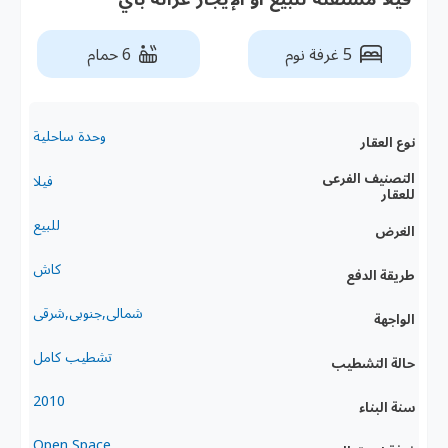
5 غرفة نوم
6 حمام
وحدة ساحلية
نوع العقار
التصنيف الفرعى
فيلا
للعقار
للبيع
الغرض
كاش
طريقة الدفع
شمالى,جنوبى,شرقى
الواجهة
تشطيب كامل
حالة التشطيب
2010
سنة البناء
Open Space