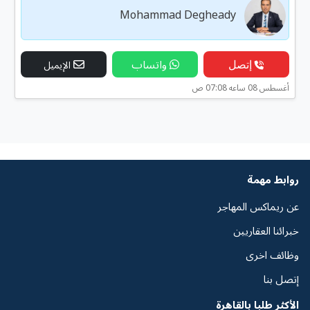
Mohammad Degheady
إتصل
واتساب
الإيميل
أغسطس 08 ساعه 07:08 ص
روابط مهمة
عن ريماكس المهاجر
خبرائنا العقاريين
وظائف اخرى
إتصل بنا
الأكثر طلبا بالقاهرة