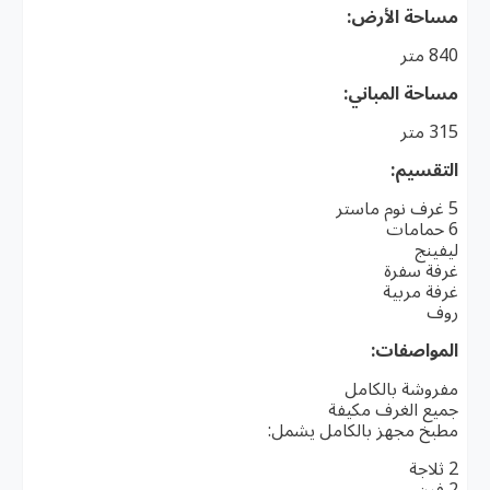
مساحة الأرض:
840 متر
مساحة المباني:
315 متر
التقسيم:
5 غرف نوم ماستر
6 حمامات
ليفينج
غرفة سفرة
غرفة مربية
روف
المواصفات:
مفروشة بالكامل
جميع الغرف مكيفة
مطبخ مجهز بالكامل يشمل:
2 ثلاجة
2 فرن