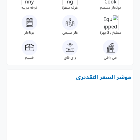
بوتجاز مسطح
غرفة سفرة
غرفة مربية
مطبخ بالأجهزة
غاز طبيعى
بوتاجاز
حى راقى
واى فاى
فسيح
موشر السعر التقديرى