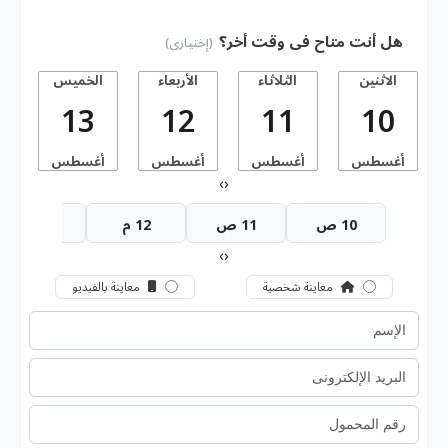
هل أنت متاح فى وقت أخر؟
(إختيارى)
الاثنين
الثلاثاء
الأربعاء
الخميس
13
12
11
10
أغسطس
أغسطس
أغسطس
أغسطس
أ
›
‹
10 ص
11 ص
12 م
1 م
›
‹
معاينة شخصية
معاينة بالفيديو