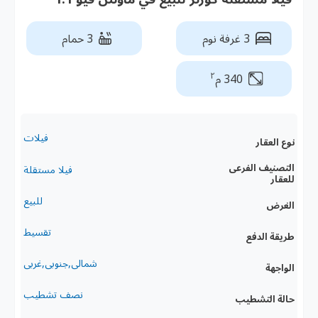
3 غرفة نوم
3 حمام
٢
340 م
فيلات
نوع العقار
التصنيف الفرعى
فيلا مستقلة
للعقار
للبيع
الغرض
تقسيط
طريقة الدفع
شمالى,جنوبى,غربى
الواجهة
نصف تشطيب
حالة التشطيب