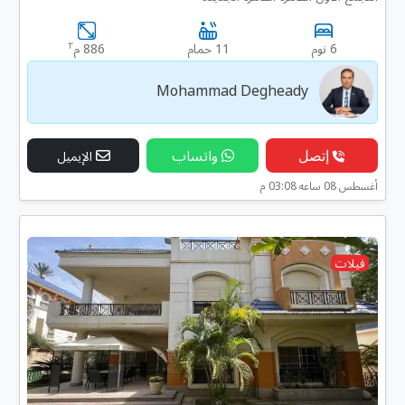
٢
6 نوم
11 حمام
886 م
Mohammad Degheady
إتصل
واتساب
الإيميل
أغسطس 08 ساعه 03:08 م
فيلات