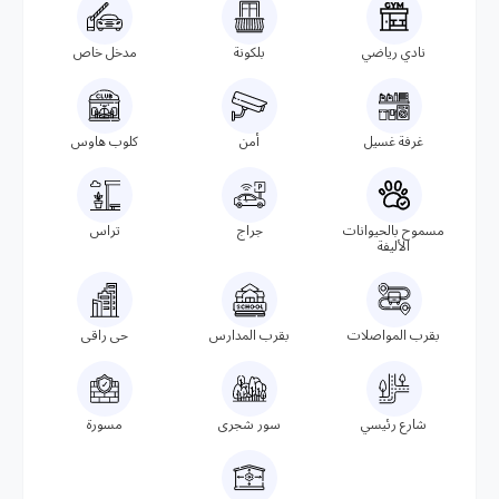
نادي رياضي
بلكونة
مدخل خاص
غرفة غسيل
أمن
كلوب هاوس
مسموح بالحيوانات
جراج
تراس
الأليفة
بقرب المواصلات
بقرب المدارس
حى راقى
شارع رئيسي
سور شجرى
مسورة