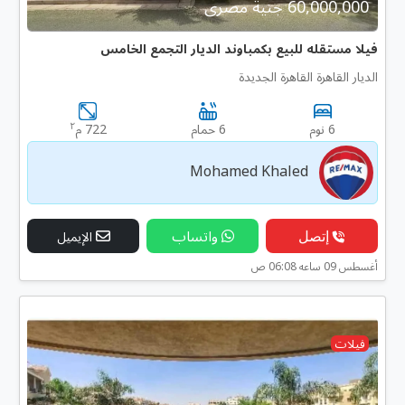
60,000,000 جنية مصرى
فيلا مستقله للبيع بكمباوند الديار التجمع الخامس
الديار القاهرة القاهرة الجديدة
٢
6 نوم
6 حمام
722 م
Mohamed Khaled
إتصل
واتساب
الإيميل
أغسطس 09 ساعه 06:08 ص
فيلات