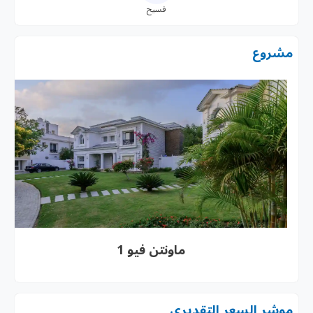
فسيح
مشروع
ماونتن فيو 1
موشر السعر التقديرى