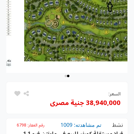
السعر:
38,940,000 جنية مصرى
نشط
تم مشاهدته: 1009
رقم العقار:
6798
فيلا مستقلة كورنر للبيع في ماونتن فيو 1.1