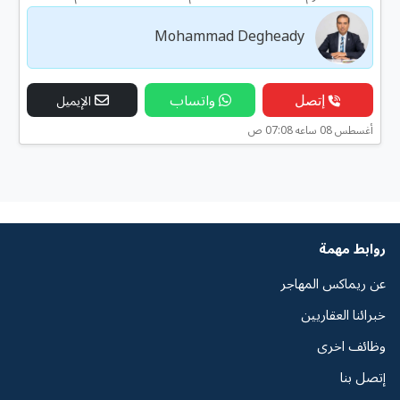
Mohammad Degheady
إتصل
واتساب
الإيميل
أغسطس 08 ساعه 07:08 ص
روابط مهمة
عن ريماكس المهاجر
خبرائنا العقاريين
وظائف اخرى
إتصل بنا