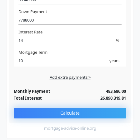
Down Payment
Interest Rate
%
Mortgage Term
years
Add extra payments >
Jan
To monthly
Extra yearly
Monthly Payment
483,686.00
Total Interest
26,890,319.81
Calculate
mortgage-advice-online.org