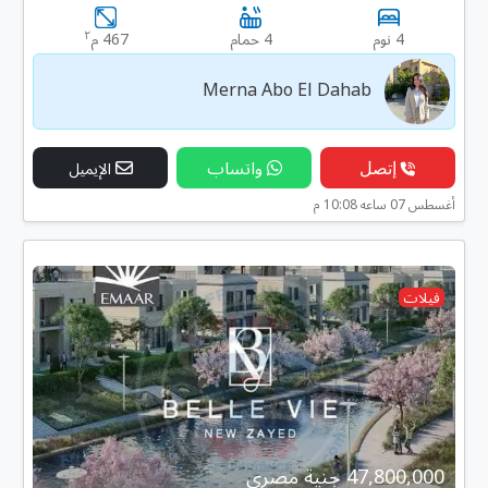
٢
4 نوم
4 حمام
467 م
Merna Abo El Dahab
إتصل
واتساب
الإيميل
أغسطس 07 ساعه 10:08 م
فيلات
47,800,000 جنية مصرى