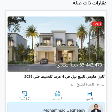
عقارات ذات صلة
فيلات
33,442,479 جنية مصرى
تاون هاوس للبيع بيل في 4 غرف تقسيط حتى 2029
بيل فى الجيزة الشيخ زايد
٢
4 نوم
3 حمام
217 م
Mohammad Degheady