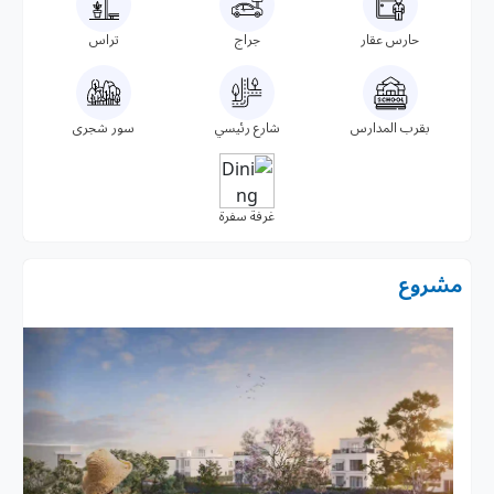
حارس عقار
جراج
تراس
بقرب المدارس
شارع رئيسي
سور شجرى
غرفة سفرة
مشروع