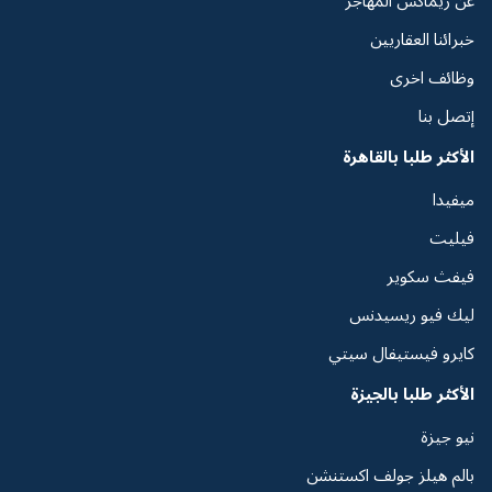
خبرائنا العقاريين
وظائف اخرى
إتصل بنا
الأكثر طلبا بالقاهرة
ميفيدا
فيليت
فيفث سكوير
ليك فيو ريسيدنس
كايرو فيستيفال سيتي
الأكثر طلبا بالجيزة
نيو جيزة
بالم هيلز جولف اكستنشن