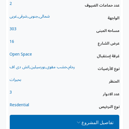
2
عدد حمامات الضيوف
شمالى,جنوبى,شرقى,غربى
الواجهة
303
مساحه المبنى
16
عرض الشارع
Open Space
غرفة إستقبال
رخام,خشب مقوى,بورسيلين,اتش دى اف
نوع الأرضيات
بحيرات
المنظر
3
عدد الادوار
Resdential
نوع الترخيص
تفاصيل المشروع