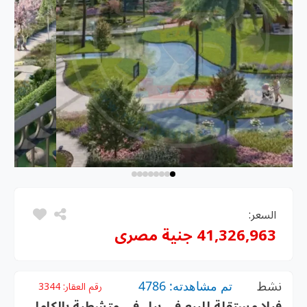
السعر:
41,326,963 جنية مصرى
نشط
تم مشاهدته: 4786
رقم العقار:
3344
فيلا مستقلة للبيع في بيل في متشطبة بالكامل