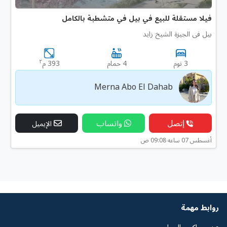
فيلا مستقلة للبيع في بيل في متشطبة بالكامل
بيل فى الجيزة الشيخ زايد
٢
3 نوم
4 حمام
393 م
Merna Abo El Dahab
إتصل
واتساب
الإيميل
أغسطس 07 ساعه 09:08 ص
روابط مهمة
عن ريماكس المهاجر