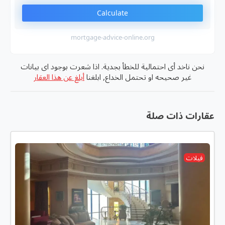
Calculate
mortgage-advice-online.org
نحن ناخد أى احتمالية للخطأ بجدية. اذا شعرت بوجود اى بيانات
غير صحيحه او تحتمل الخداع, ابلغنا
أبلغ عن هذا العقار
عقارات ذات صلة
فيلات