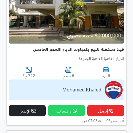
60,000,000 جنية مصرى
فيلا مستقله للبيع بكمباوند الديار التجمع الخامس
الديار القاهرة القاهرة الجديدة
٢
6 نوم
6 حمام
722 م
Mohamed Khaled
إتصل
واتساب
الإيميل
أغسطس 06 ساعه 07:08 ص