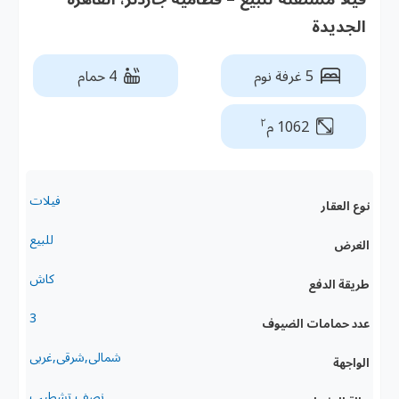
الجديدة
5 غرفة نوم
4 حمام
٢
1062 م
فيلات
نوع العقار
للبيع
الغرض
كاش
طريقة الدفع
3
عدد حمامات الضيوف
شمالى,شرقى,غربى
الواجهة
نصف تشطيب