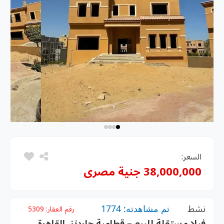
السعر:
38,000,000 جنية مصرى
نشط
تم مشاهدته: 1774
رقم العقار:
5309
فيلا مستقلة للبيع – قطامية جاردنز، القاهرة