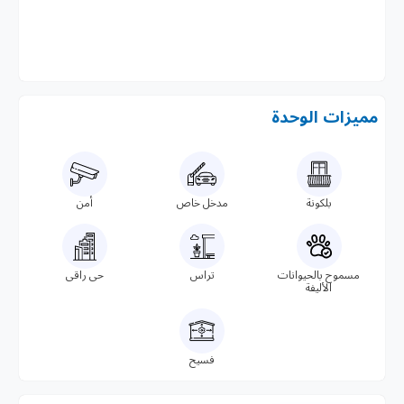
مميزات الوحدة
بلكونة
مدخل خاص
أمن
مسموح بالحيوانات
تراس
حى راقى
الأليفة
فسيح