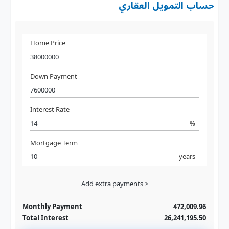
حساب التمويل العقاري
Home Price
Down Payment
Interest Rate
%
Mortgage Term
years
Add extra payments >
Jan
To monthly
Extra yearly
Monthly Payment
472,009.96
Total Interest
26,241,195.50