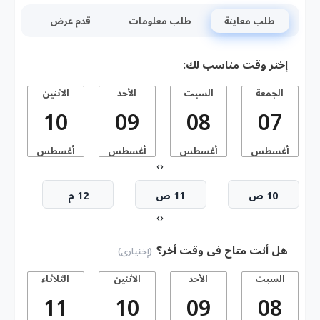
طلب معاينة
طلب معلومات
قدم عرض
إختر وقت مناسب لك:
الجمعة
السبت
الأحد
الاثنين
10
09
08
07
أغسطس
أغسطس
أغسطس
أغسطس
أ
›
‹
10 ص
11 ص
12 م
›
‹
هل أنت متاح فى وقت أخر؟
(إختيارى)
السبت
الأحد
الاثنين
الثلاثاء
11
10
09
08