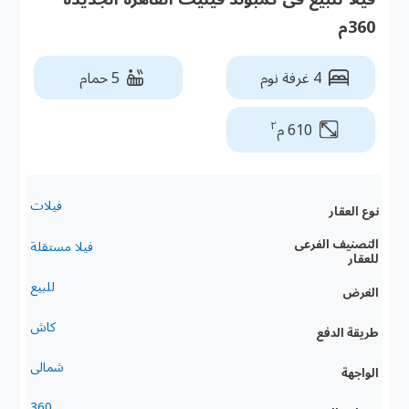
360م
4 غرفة نوم
5 حمام
٢
610 م
فيلات
نوع العقار
التصنيف الفرعى
فيلا مستقلة
للعقار
للبيع
الغرض
كاش
طريقة الدفع
شمالى
الواجهة
360