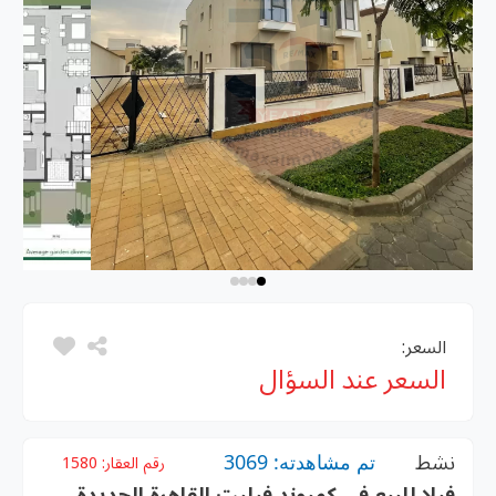
السعر:
السعر عند السؤال
نشط
تم مشاهدته: 3069
رقم العقار:
1580
فيلا للبيع فى كمبوند فيليت القاهرة الجديدة