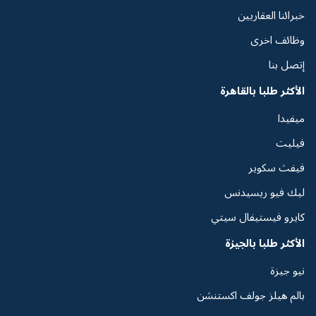
خبرائنا العقاريين
وظائف اخرى
إتصل بنا
الأكثر طلبا بالقاهرة
ميفيدا
فيليت
فيفث سكوير
ليك فيو ريسيدنس
كايرو فيستيفال سيتي
الأكثر طلبا بالجيزة
نيو جيزة
بالم هيلز جولف اكستنشن