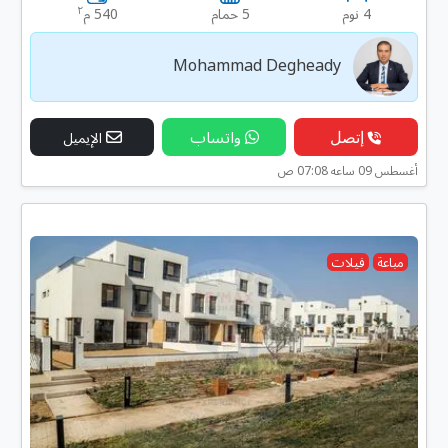
٢
4 نوم
5 حمام
540 م
Mohammad Degheady
إتصل
واتساب
الإيميل
أغسطس 09 ساعه 07:08 ص
مباعة
فيلات