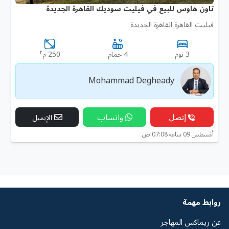
تاون هاوس للبيع في فيليت سوديك القاهرة الجديدة
فيليت القاهرة القاهرة الجديدة
٢
3 نوم
4 حمام
250 م
Mohammad Degheady
إتصل
واتساب
الإيميل
أغسطس 09 ساعه 07:08 ص
روابط مهمة
عن ريماكس المهاجر