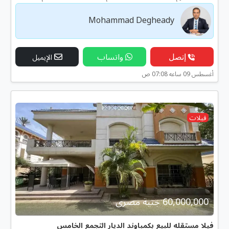
Mohammad Degheady
إتصل
واتساب
الإيميل
أغسطس 09 ساعه 07:08 ص
فيلات
60,000,000 جنية مصرى
فيلا مستقله للبيع بكمباوند الديار التجمع الخامس