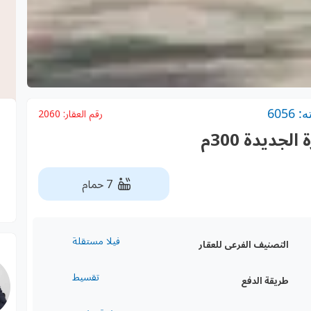
605
رقم العقار:
2060
لجديدة 300م
7 حمام
فيلا مستقلة
التصنيف الفرعى للعقار
تقسيط
طريقة الدفع