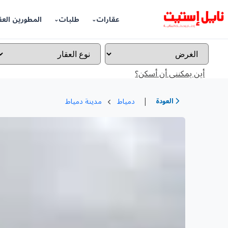
عقارات
طلبات
المطورين العق
أين يمكننى أن أسكن؟
|
العودة
دمياط
مدينة دمياط