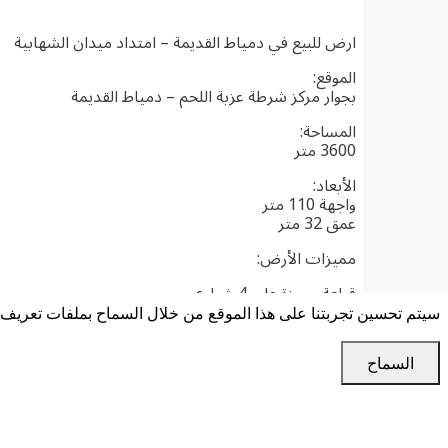
ارض للبيع في دمياط القديمة – امتداد ميدان الشهابية
الموقع:
بجوار مركز شرطة عزبة اللحم – دمياط القديمة
المساحة:
3600 متر
الأبعاد:
واجهة 110 متر
عمق 32 متر
مميزات الأرض:
قطعة مميزة على 4 شوارع
سيتم تحسين تجربتنا على هذا الموقع من خلال السماح بملفات تعريف ا
جاهزة للبناء واستخراج التراخيص
السماح
عرض الأرض مرة ونصف عرض الشارع
موقع حيوي وقريب من الخدمات
مسجلة شهر عقاري