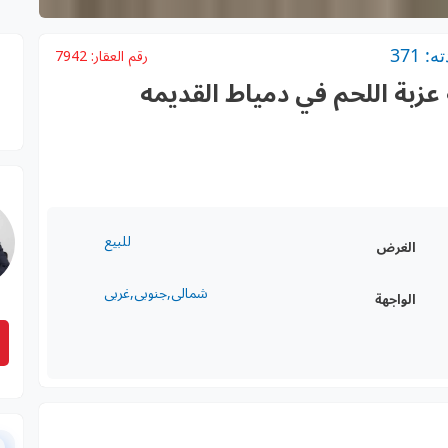
 371
رقم العقار:
7942
عزبة اللحم في دمياط القديمه
للبيع
الغرض
شمالى,جنوبى,غربى
الواجهة