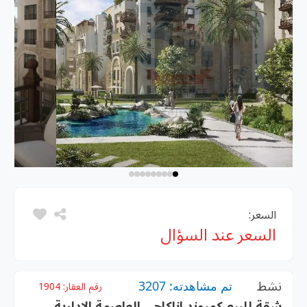
السعر:
السعر عند السؤال
نشط
تم مشاهدته: 3207
رقم العقار:
1904
شقة للبيع كمبوند اناكاجي العاصمة الادارية