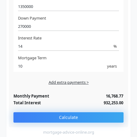
Down Payment
Interest Rate
%
Mortgage Term
years
Add extra payments >
Jan
To monthly
Extra yearly
Monthly Payment
16,768.77
Total Interest
932,253.00
Calculate
mortgage-advice-online.org