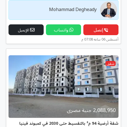
Mohammad Degheady
إتصل
واتساب
الإيميل
أغسطس 06 ساعه 07:08 م
شقق
2,088,950 جنية مصرى
شقة أرضية 94 م² بالتقسيط حتى 2030 في كمبوند فينيا