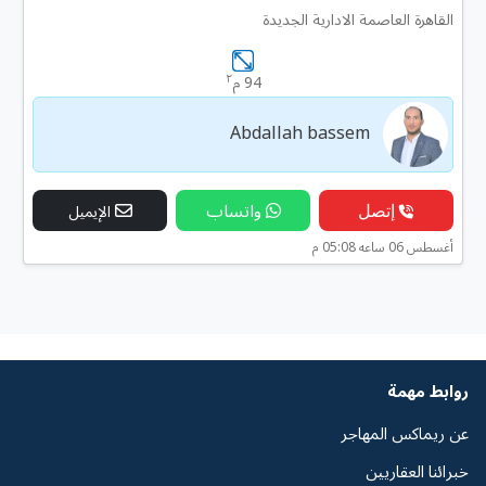
القاهرة العاصمة الادارية الجديدة
٢
94 م
Abdallah bassem
إتصل
واتساب
الإيميل
أغسطس 06 ساعه 05:08 م
روابط مهمة
عن ريماكس المهاجر
خبرائنا العقاريين