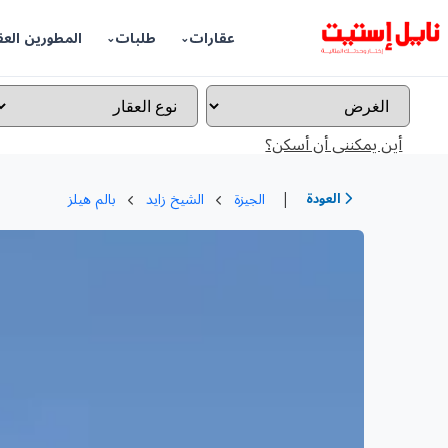
عقارات
طلبات
المطورين العق
أين يمكننى أن أسكن؟
|
العودة
الجيزة
الشيخ زايد
بالم هيلز