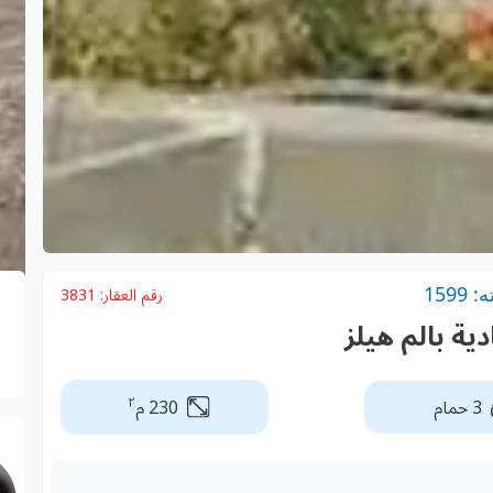
159
رقم العقار:
3831
ية بالم هيلز
٢
3 حمام
230 م