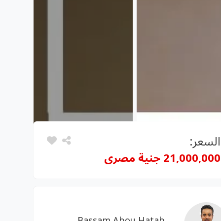
السعر:
21,000,000 جنية مصرى
Bassam Abou Hatab