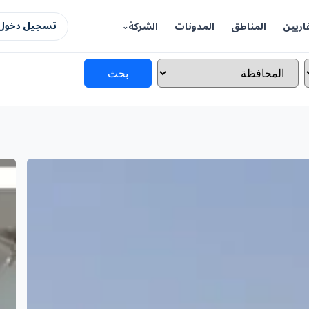
اريين
المناطق
المدونات
الشركة
تسجيل دخول 
بحث