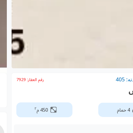
 405
رقم العقار:
7929
س
٢
4 حمام
450 م