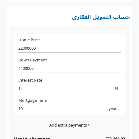
حساب التمويل العقاري
Home Price
Down Payment
Interest Rate
%
Mortgage Term
years
Add extra payments >
Jan
To monthly
Extra yearly