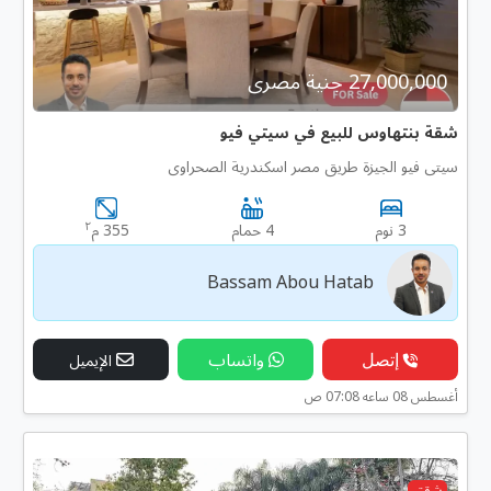
27,000,000 جنية مصرى
شقة بنتهاوس للبيع في سيتي فيو
سيتى فيو الجيزة طريق مصر اسكندرية الصحراوى
٢
3 نوم
4 حمام
355 م
Bassam Abou Hatab
إتصل
واتساب
الإيميل
أغسطس 08 ساعه 07:08 ص
شقق