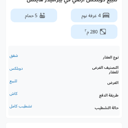
4 غرفة نوم
5 حمام
٢
280 م
شقق
نوع العقار
التصنيف الفرعى
دوبلكس
للعقار
للبيع
الغرض
كاش
طريقة الدفع
تشطيب كامل
حالة التشطيب