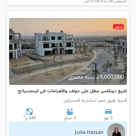
أغسطس 08 ساعه 07:08 ص
شقق
29,000,000 جنية مصرى
للبيع دوبلكس مطل على جولف والأهرامات في كينجسرانج
الجيزة طريق مصر اسكندرية الصحراوى
٢
3 نوم
3 حمام
345 م
Julia Hassan