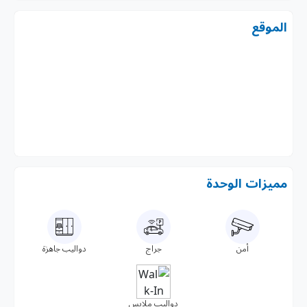
الموقع
مميزات الوحدة
أمن
جراج
دواليب جاهزة
دواليب ملابس