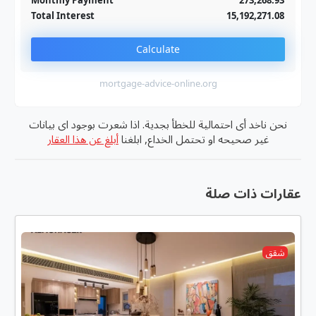
Monthly Payment
273,268.93
Total Interest
15,192,271.08
Calculate
mortgage-advice-online.org
نحن ناخد أى احتمالية للخطأ بجدية. اذا شعرت بوجود اى بيانات
غير صحيحه او تحتمل الخداع, ابلغنا
أبلغ عن هذا العقار
عقارات ذات صلة
شقق