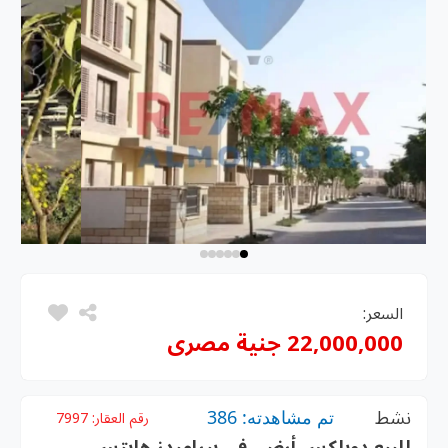
السعر:
22,000,000 جنية مصرى
نشط
تم مشاهدته: 386
رقم العقار:
7997
للبيع دوبلكس أرضي في بيراميدز هايتس