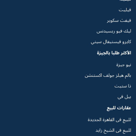
فيليت
فيفث سكوير
ليك فيو ريسيدنس
كايرو فيستيفال سيتي
الأكثر طلبا بالجيزة
نيو جيزة
بالم هيلز جولف اكستنشن
ذا ستيت
بيل في
عقارات للبيع
للبيع فى القاهرة الجديدة
للبيع فى الشيخ زايد