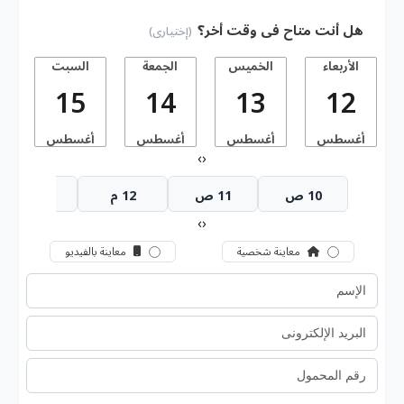
هل أنت متاح فى وقت أخر؟
(إختيارى)
الأربعاء
الخميس
الجمعة
السبت
15
14
13
12
أغسطس
أغسطس
أغسطس
أغسطس
أ
›
‹
10 ص
11 ص
12 م
1 م
›
‹
معاينة شخصية
معاينة بالفيديو