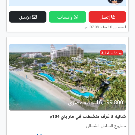
إتصل
واتساب
الإيميل
أغسطس 10 ساعه 07:08 ص
وحدة ساحلية
16,199,800 جنية مصرى
شاليه 3 غرف متشطب في مار باي 104م
مطروح الساحل الشمالى