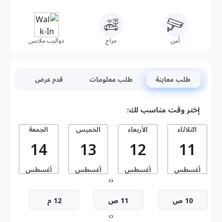
أمن
جراج
دواليب ملابس
طلب معاينة
طلب معلومات
قدم عرض
إختر وقت مناسب لك:
الثلاثاء
الأربعاء
الخميس
الجمعة
14
13
12
11
أغسطس
أغسطس
أغسطس
أغسطس
أ
›
‹
10 ص
11 ص
12 م
›
‹