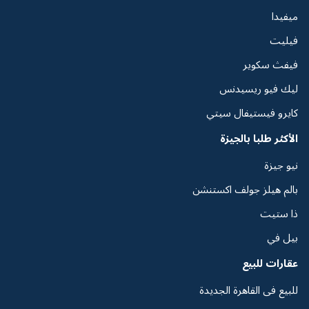
ميفيدا
فيليت
فيفث سكوير
ليك فيو ريسيدنس
كايرو فيستيفال سيتي
الأكثر طلبا بالجيزة
نيو جيزة
بالم هيلز جولف اكستنشن
ذا ستيت
بيل في
عقارات للبيع
للبيع فى القاهرة الجديدة