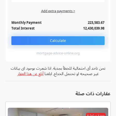
Add extra payments >
Jan
To monthly
Extra yearly
Monthly Payment
223,583.67
Total Interest
12,430,039.98
Calculate
mortgage-advice-online.org
نحن ناخد أى احتمالية للخطأ بجدية. اذا شعرت بوجود اى بيانات
غير صحيحه او تحتمل الخداع, ابلغنا
أبلغ عن هذا العقار
عقارات ذات صلة
وحدة ساحلية