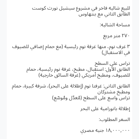
للبيع شاليه فاخر في مشروع سيشيل نورث كوست
الطابق الثاني مع بنتهاوس
مساحة الشاليه:
٢٧٠ متر مربع
٣ غرف نوم، منها غرفة نوم رئيسية (مع حمام إضافي للضيوف
في الاستقبال)
تراس على السطح
الطابق الأول: استقبال، مطبخ، غرفة نوم رئيسية، حمام
للضيوف، ومطبخ أمريكي (غرفة السائق خارجية)
الطابق الثاني: غرفتا نوم (إطلالة على البحر)، شرفة كبيرة، حمام
ومطبخ مشتركان
تراس واسع على السطح (مُعدّل ومُوسّع)
إطلالة بانورامية على البحر
السعر المطلوب:
١٨,٠٠٠,٠٠٠ جنيه مصري