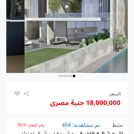
السعر:
18,000,000 جنية مصرى
نشط
تم مشاهدته: 454
رقم العقار:
7819
للبيع شاليه فاخر في مشروع سيشيل نورث