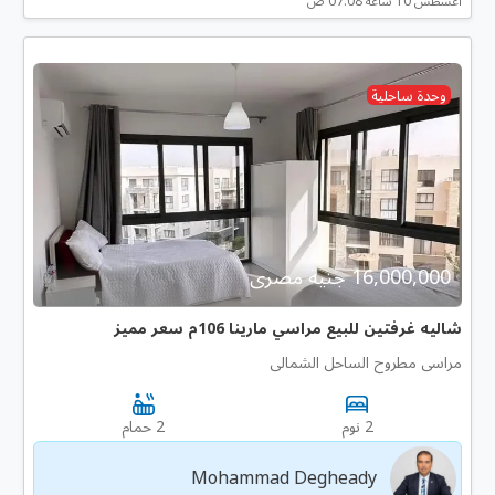
أغسطس 10 ساعه 07:08 ص
وحدة ساحلية
16,000,000 جنية مصرى
شاليه غرفتين للبيع مراسي مارينا 106م سعر مميز
مراسى مطروح الساحل الشمالى
2 نوم
2 حمام
Mohammad Degheady