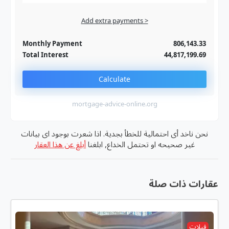
Add extra payments >
Jan
To monthly
Extra yearly
Monthly Payment
806,143.33
Total Interest
44,817,199.69
Calculate
mortgage-advice-online.org
نحن ناخد أى احتمالية للخطأ بجدية. اذا شعرت بوجود اى بيانات
غير صحيحه او تحتمل الخداع, ابلغنا
أبلغ عن هذا العقار
عقارات ذات صلة
فيلات