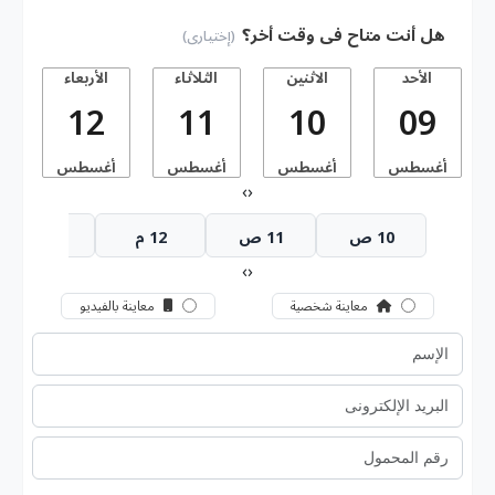
هل أنت متاح فى وقت أخر؟
(إختيارى)
الأحد
الاثنين
الثلاثاء
الأربعاء
ا
12
11
10
09
أغسطس
أغسطس
أغسطس
أغسطس
أ
›
‹
10 ص
11 ص
12 م
1 م
›
‹
معاينة شخصية
معاينة بالفيديو