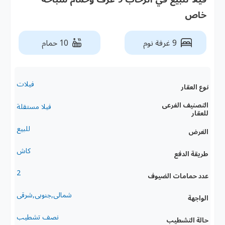
خاص
9 غرفة نوم
10 حمام
فيلات
نوع العقار
التصنيف الفرعى
فيلا مستقلة
للعقار
للبيع
الغرض
كاش
طريقة الدفع
2
عدد حمامات الضيوف
شمالى,جنوبى,شرقى
الواجهة
نصف تشطيب
حالة التشطيب