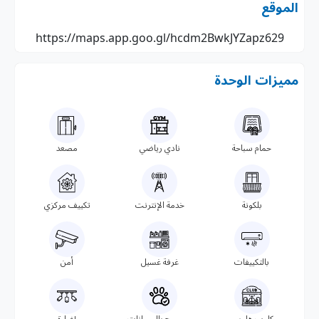
الموقع
https://maps.app.goo.gl/hcdm2BwkJYZapz629
مميزات الوحدة
حمام سباحة
نادي رياضي
مصعد
بلكونة
خدمة الإنترنت
تكييف مركزي
بالتكييفات
غرفة غسيل
أمن
كلوب هاوس
مسموح بالحيوانات
إضاءة