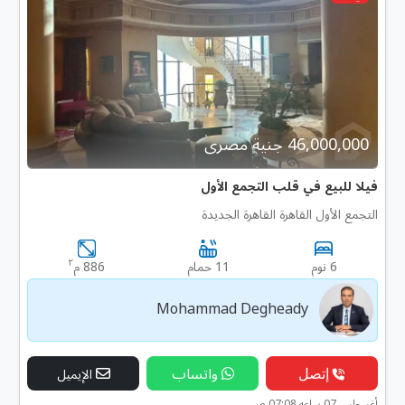
46,000,000 جنية مصرى
فيلا للبيع في قلب التجمع الأول
التجمع الأول القاهرة القاهرة الجديدة
٢
6 نوم
11 حمام
886 م
Mohammad Degheady
إتصل
واتساب
الإيميل
أغسطس 07 ساعه 07:08 ص