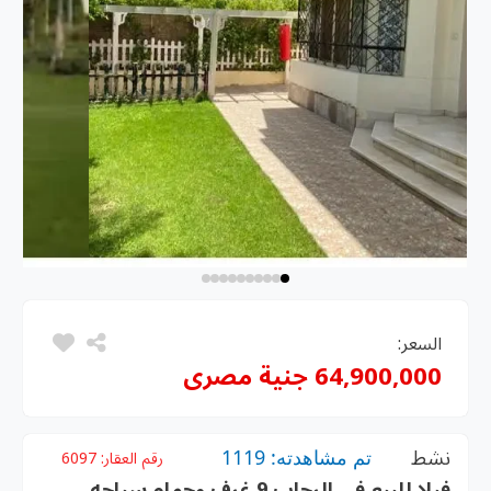
السعر:
64,900,000 جنية مصرى
نشط
تم مشاهدته: 1119
رقم العقار:
6097
فيلا للبيع في الرحاب 9 غرف وحمام سباحه