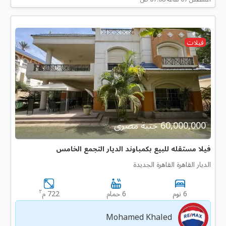
فيلات
60,000,000 جنية مصرى
فيلا مستقله للبيع بكمباوند الديار التجمع الخامس
الديار القاهرة القاهرة الجديدة
٢
6 نوم
6 حمام
722 م
Mohamed Khaled