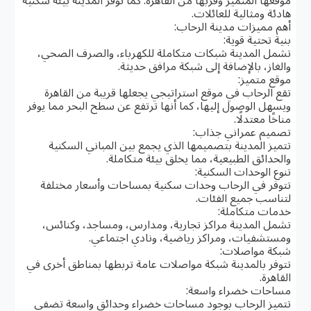
موقعها المتميز وقربها من القاهرة. كما توفر المدينة بيئة سكنية
هادئة ومثالية للعائلات.
أهم مميزات مدينة الرحاب:
بنية تحتية قوية:
تشمل المدينة شبكات متكاملة للكهرباء، والصرف الصحي،
والغاز، بالإضافة إلى شبكة مرافق حديثة.
موقع متميز:
تقع الرحاب في موقع استراتيجي يجعلها قريبة من القاهرة
ويسهل الوصول إليها، كما أنها ترتفع عن سطح البحر مما يوفر
مناخًا معتدلًا.
تصميم عمراني جذاب:
تتميز المدينة بتصميمها الذي يجمع بين المباني السكنية
والحدائق الطبيعية، مما يخلق بيئة متكاملة.
تنوع الوحدات السكنية:
تتوفر في الرحاب وحدات سكنية بمساحات وأسعار مختلفة
لتناسب جميع الفئات.
خدمات متكاملة:
تشمل المدينة مراكز تجارية، ومدارس، ومساجد، وكنائس،
ومستشفيات، ومراكز رياضية، ونادي اجتماعي.
شبكة مواصلات:
تتوفر بالمدينة شبكة مواصلات عامة تربطها بمناطق أخرى في
القاهرة.
مساحات خضراء واسعة:
تتميز الرحاب بوجود مساحات خضراء وحدائق واسعة تضفي