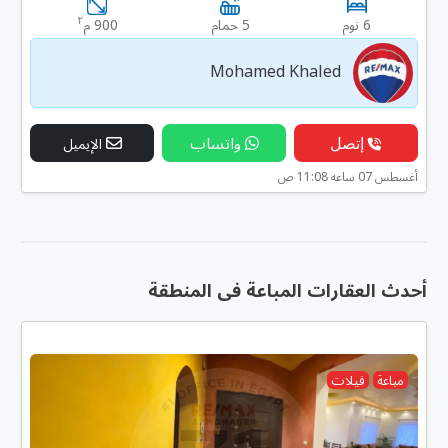
٢
6 نوم
5 حمام
900 م
Mohamed Khaled
إتصل
واتساب
الإيميل
أغسطس 07 ساعه 11:08 ص
أحدث العقارات المباعة فى المنطقة
مباعة
فيلات