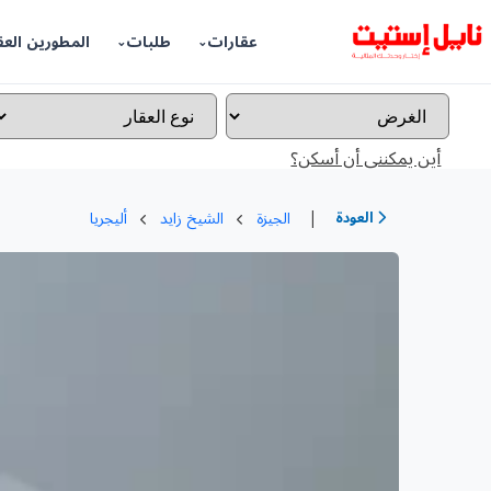
عقارات
طلبات
المطورين العق
أين يمكننى أن أسكن؟
|
العودة
الجيزة
الشيخ زايد
أليجريا