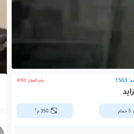
156
رقم العقار:
4163
ايد
٢
5 حمام
350 م