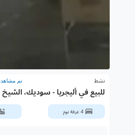
نشط
تم مشاهدته: 3
للبيع في أليجريا - سوديك، الشيخ ز
4 غرفة نوم