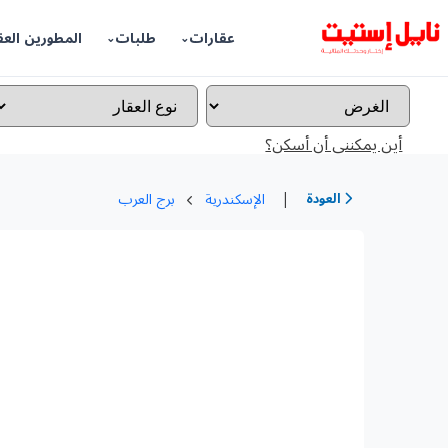
عقارات
طلبات
المطورين العق
أين يمكننى أن أسكن؟
|
العودة
الإسكندرية
برج العرب