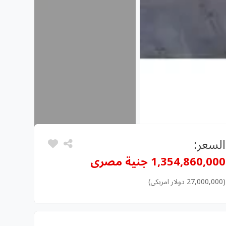
السعر:
1,354,860,000 جنية مصرى
(27,000,000 دولار امريكى)