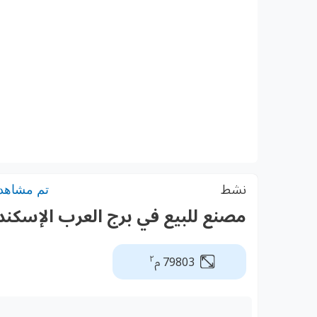
نشط
تم مشاهدته:
مصنع للبيع في برج العرب الإسكند
٢
79803 م