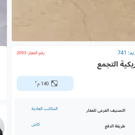
 741
رقم العقار:
2093
ريكية التجمع
٢
140 م
المكاتب العادية
التصنيف الفرعى للعقار
كاش
طريقة الدفع