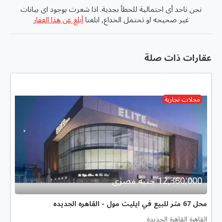
نحن ناخد أى احتمالية للخطأ بجدية. اذا شعرت بوجود اى بيانات
غير صحيحه او تحتمل الخداع, ابلغنا
أبلغ عن هذا العقار
عقارات ذات صلة
محلات تجارية
12,360,000 جنية مصرى
محل 67 متر للبيع في ايليت مول - القاهره الجديده
القاهرة القاهرة الجديدة