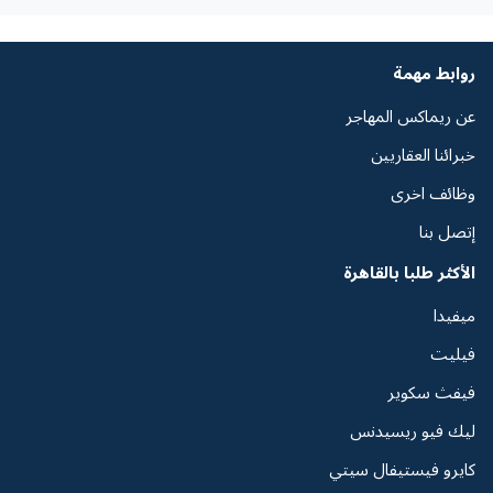
روابط مهمة
عن ريماكس المهاجر
خبرائنا العقاريين
وظائف اخرى
إتصل بنا
الأكثر طلبا بالقاهرة
ميفيدا
فيليت
فيفث سكوير
ليك فيو ريسيدنس
كايرو فيستيفال سيتي