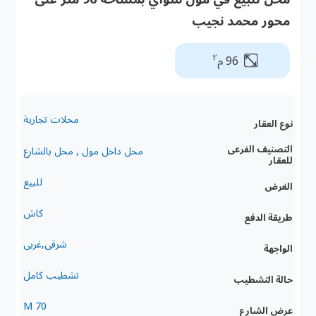
محور محمد نجيب
٢
96 م
محلات تجارية
نوع العقار
التصنيف الفرعى
محل داخل مول , محل بالشارع
للعقار
للبيع
الغرض
كاش
طريقة الدفع
شرقى,غربى
الواجهة
تشطيب كامل
حالة التشطيب
70 M
عرض الشارع