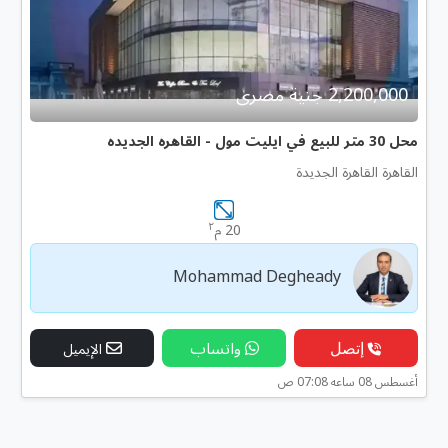
2,200,000 جنية مصرى
محل 30 متر للبيع في ايليت مول - القاهره الجديده
القاهرة القاهرة الجديدة
٢
20 م
Mohammad Degheady
إتصل
واتساب
الإيميل
أغسطس 08 ساعه 07:08 ص