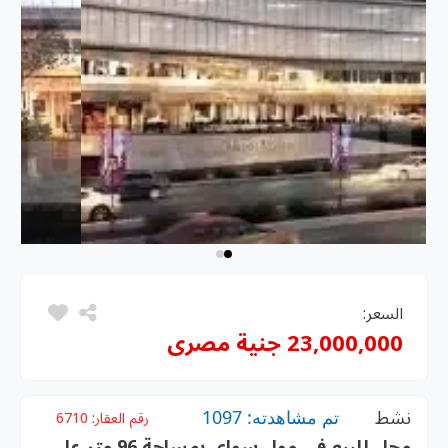
السعر:
23,000,000 جنية مصرى
نشط
تم مشاهدته: 1097
رقم العقار:
6710
محل للبيع في مول سواي بمساحة 96 متر على