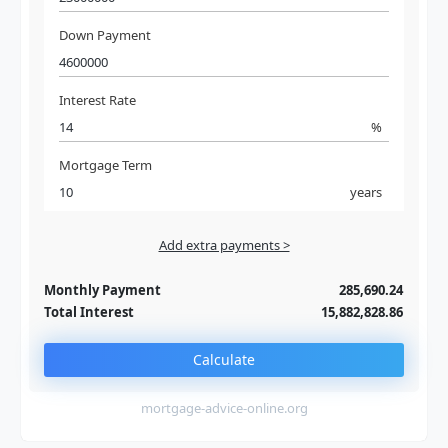
Down Payment
Interest Rate
%
Mortgage Term
years
Add extra payments >
Jan
To monthly
Extra yearly
Monthly Payment
285,690.24
Total Interest
15,882,828.86
Calculate
mortgage-advice-online.org