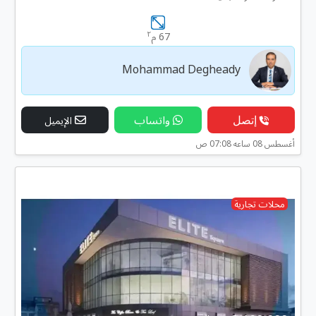
٢
67 م
Mohammad Degheady
إتصل
واتساب
الإيميل
أغسطس 08 ساعه 07:08 ص
محلات تجارية