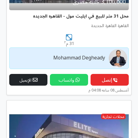
3,100,000 جنية مصرى
محل 31 متر للبيع في ايليت مول - القاهره الجديده
القاهرة القاهرة الجديدة
٢
31 م
Mohammad Degheady
إتصل
واتساب
الإيميل
أغسطس 08 ساعه 04:08 م
محلات تجارية