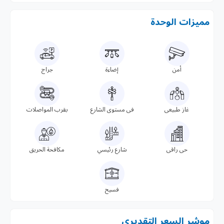
مميزات الوحدة
أمن
إضاءة
جراج
غاز طبيعى
فى مستوى الشارع
بقرب المواصلات
حى راقى
شارع رئيسي
مكافحة الحريق
فسيح
موشر السعر التقديرى