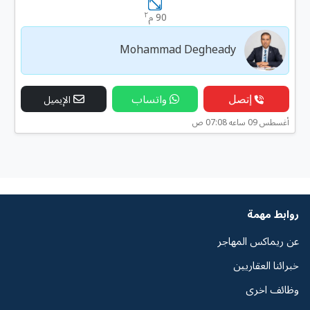
٢
90 م
Mohammad Degheady
إتصل
واتساب
الإيميل
أغسطس 09 ساعه 07:08 ص
روابط مهمة
عن ريماكس المهاجر
خبرائنا العقاريين
وظائف اخرى