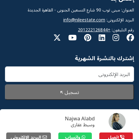
العنوان: مبنى توب 90 شارع التسعين الجنوبى - القاهرة الجديدة
البريد الإلكترونى:
info@nileestate.com
رقم التليفون:
+201222126844
إشترك بالنشرة الشهرية
تسجيل
Najwa Alabd
© 2026 Nileestate. جميع الحقوق محفوظة لشركة نايل
وسيط عقارى
استيت
إتصل
واتساب
البريد الإلكترونى
سياسة الخصوصية