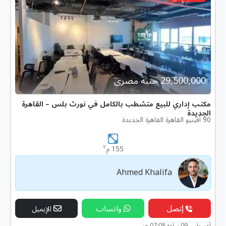
29,500,000 جنية مصرى
مكتب إداري للبيع متشطب بالكامل في نورث بلس – القاهرة
الجديدة
90 أفينيو القاهرة القاهرة الجديدة
٢
155 م
Ahmed Khalifa
إتصل
واتساب
الإيميل
أغسطس 09 ساعه 07:08 ص