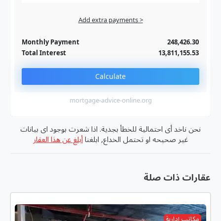
Add extra payments >
Jan
To monthly
Extra yearly
Monthly Payment
248,426.30
Total Interest
13,811,155.53
Calculate
mortgage-advice-online.org
نحن ناخد أى احتمالية للخطأ بجدية. اذا شعرت بوجود اى بيانات
غير صحيحه او تحتمل الخداع, ابلغنا
أبلغ عن هذا العقار
عقارات ذات صلة
مكاتب إدارية