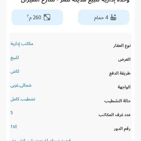
٢
4 حمام
260 م
مكاتب إدارية
نوع العقار
للبيع
الغرض
كاش
طريقة الدفع
شمالى,غربى
الواجهة
تشطيب كامل
حالة التشطيب
5
عدد غرف المكاتب
1st
رقم الدور
قرميد,سيراميك,بورسيلين,اتش دى