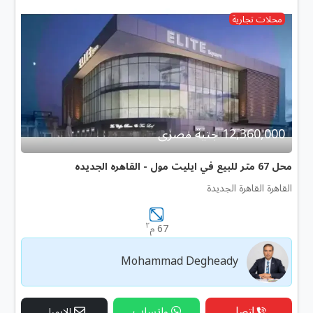
محلات تجارية
12,360,000 جنية مصرى
محل 67 متر للبيع في ايليت مول - القاهره الجديده
القاهرة القاهرة الجديدة
٢
67 م
Mohammad Degheady
إتصل
واتساب
الإيميل