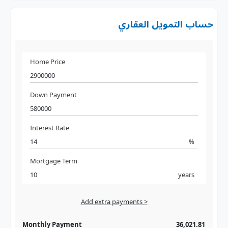
حساب التمويل العقاري
Home Price
Down Payment
Interest Rate
%
Mortgage Term
years
Add extra payments >
Jan
To monthly
Extra yearly
Monthly Payment
36,021.81