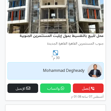
محل للبيع بالتقسيط بمول إيليت المستثمرين الجنوبية
جنوب المستثمرين القاهرة القاهرة الجديدة
٢
30 م
Mohammad Degheady
إتصل
واتساب
الإيميل
أغسطس 07 ساعه 01:08 م