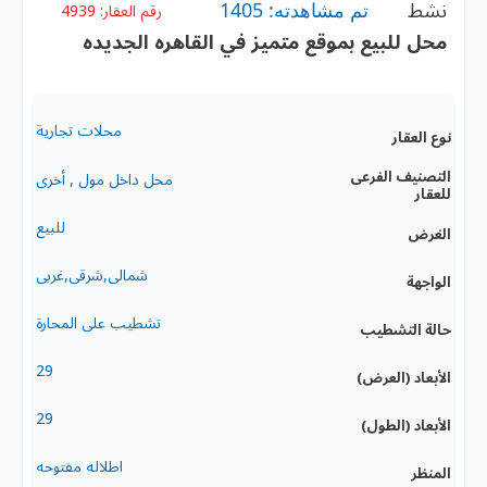
نشط
تم مشاهدته: 1405
رقم العقار:
4939
محل للبيع بموقع متميز في القاهره الجديده
محلات تجارية
نوع العقار
التصنيف الفرعى
محل داخل مول , أخرى
للعقار
للبيع
الغرض
شمالى,شرقى,غربى
الواجهة
تشطيب على المحارة
حالة التشطيب
29
الأبعاد (العرض)
29
الأبعاد (الطول)
اطلاله مفتوحه
المنظر