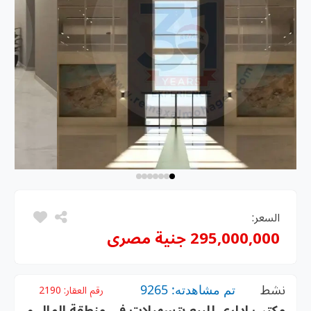
السعر:
295,000,000 جنية مصرى
نشط
تم مشاهدته: 9265
رقم العقار:
2190
مكتب اداري للبيع بتسهيلات فى منطقة المال و