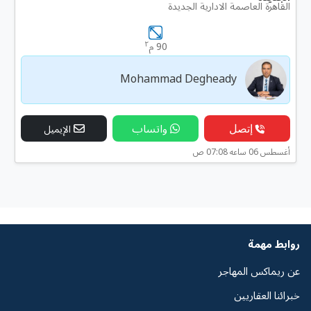
القاهرة العاصمة الادارية الجديدة
٢
90 م
Mohammad Degheady
إتصل
واتساب
الإيميل
أغسطس 06 ساعه 07:08 ص
روابط مهمة
عن ريماكس المهاجر
خبرائنا العقاريين