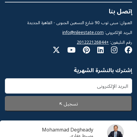
إتصل بنا
العنوان: مبنى توب 90 شارع التسعين الجنوبى - القاهرة الجديدة
البريد الإلكترونى:
info@nileestate.com
رقم التليفون:
+201222126844
إشترك بالنشرة الشهرية
تسجيل
Mohammad Degheady
© 2026 Nileestate. جميع الحقوق محفوظة لشركة نايل
وسيط عقارى