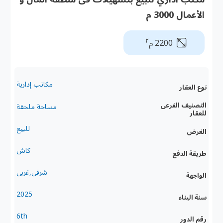
الأعمال 3000 م
٢
2200 م
مكاتب إدارية
نوع العقار
التصنيف الفرعى
مساحة ملحقة
للعقار
للبيع
الغرض
كاش
طريقة الدفع
شرقى,غربى
الواجهة
2025
سنة البناء
6th
رقم الدور