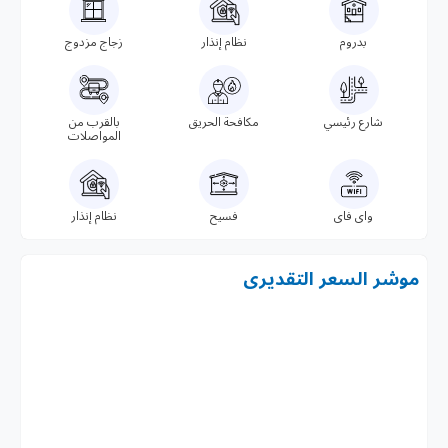
بدروم
نظام إنذار
زجاج مزدوج
شارع رئيسي
مكافحة الحريق
بالقرب من
المواصلات
واى فاى
فسيح
نظام إنذار
موشر السعر التقديرى