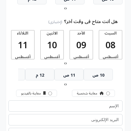
›
‹
هل أنت متاح فى وقت أخر؟
(إختيارى)
السبت
الأحد
الاثنين
الثلاثاء
11
10
09
08
أغسطس
أغسطس
أغسطس
أغسطس
أ
›
‹
10 ص
11 ص
12 م
1 م
›
‹
معاينة شخصية
معاينة بالفيديو