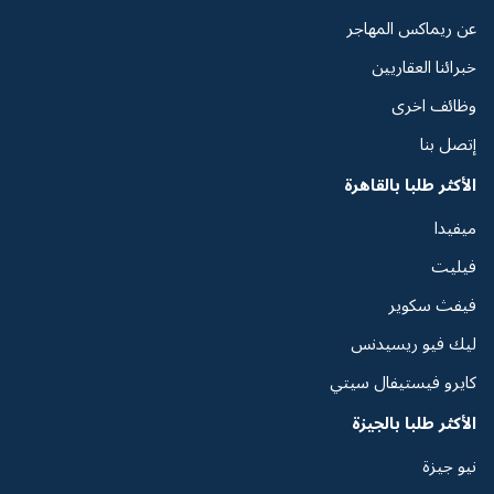
عن ريماكس المهاجر
خبرائنا العقاريين
وظائف اخرى
إتصل بنا
الأكثر طلبا بالقاهرة
ميفيدا
فيليت
فيفث سكوير
ليك فيو ريسيدنس
كايرو فيستيفال سيتي
الأكثر طلبا بالجيزة
نيو جيزة