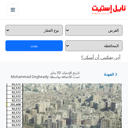
بحث
أين يمكننى أن أسكن؟
تاريخ الإنشاء:
03 يناير
العودة
تمت الاضافه بواسطه:
Mohammad Degheady