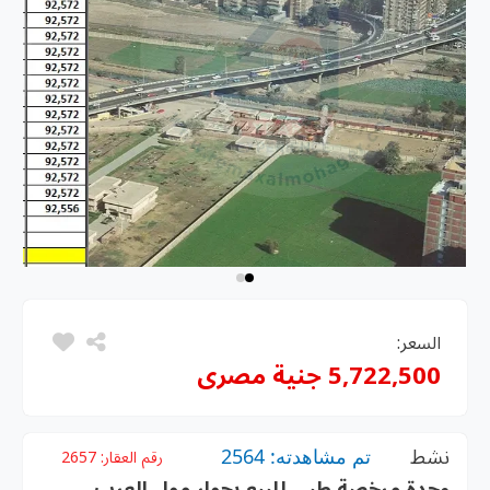
السعر:
5,722,500 جنية مصرى
نشط
تم مشاهدته: 2564
رقم العقار:
2657
وحدة مرخصة طبي للبيع بجوار مول العرب