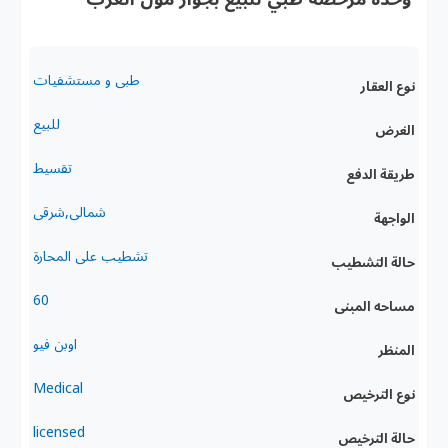
طبى و مستشفيات
نوع العقار
للبيع
الغرض
تقسيط
طريقة الدفع
شمالى,شرقى
الواجهة
تشطيب على المحارة
حالة التشطيب
60
مساحه المبنى
اوبن فيو
المنظر
Medical
نوع الترخيص
licensed
حالة الترخيص