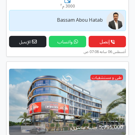
٢
3000 م
Bassam Abou Hatab
إتصل
واتساب
الإيميل
أغسطس 06 ساعه 07:08 ص
طبى و مستشفيات
5,795,000 جنية مصرى