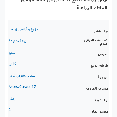
مزارع و أراضى زراعية
مزرعة متنوعة
للبيع
كاش
شمالى,شرقى,غربى
17 Arces/Carats
رملي
site.2
2