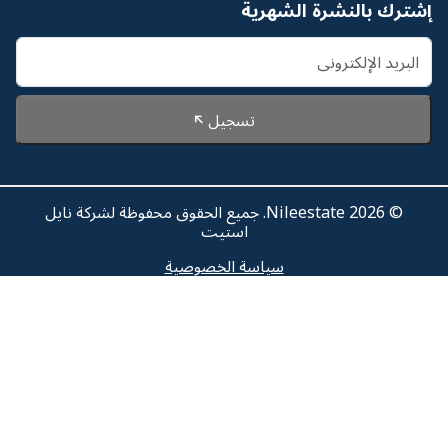
يل
Nileesta. جميع الحقوق محفوظة لشركة نايل
يت
لخصوصية