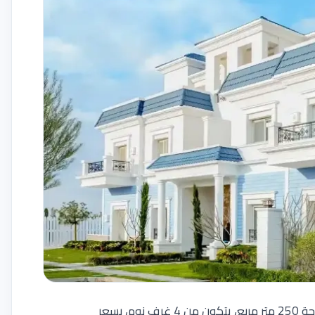
من النماذج المتاحة حاليًا داخل المشروع نموذج Quattro بمساحة 250 متر مربع، يتكون من 4 غرف نوم، بسعر