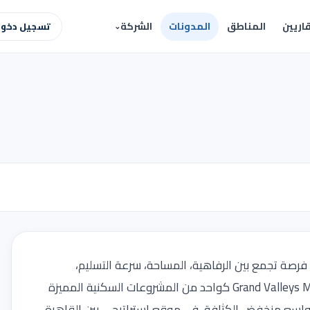
اريين
المناطق
المدونات
الشركة
تسجيل دخول 
رصة تجمع بين الرفاهية، المساحة، سرعة التسليم،
ومرونة السداد. وفي هذا السياق يظهر مشروع Grand Valleys Mountain View كواحد من المشروعات السكنية المميزة
ع واسع منخفض الكثافة، في موقع استراتيجي بين القاهرة