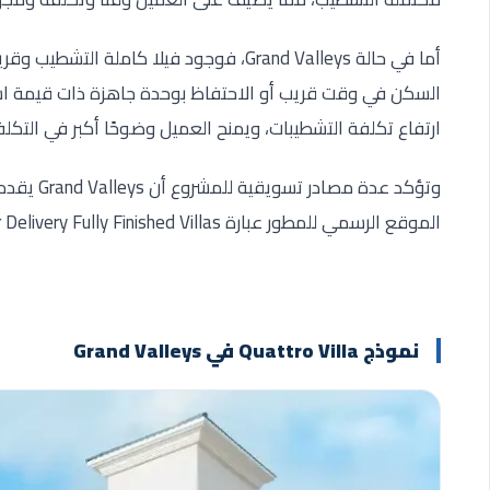
أما في حالة Grand Valleys، فوجود فيلا كام
السكن في وقت قريب أو الاحتفاظ بوحدة جاهزة ذات قيمة است
ارتفاع تكلفة التشطيبات، ويمنح العميل وضوحًا أكبر في التكلفة
وتؤكد عدة 
الموقع الرسمي للمطور عبارة Near Delivery Fully Finished Villas، وهي نقطة تسويقية قوية للمشروع.
نموذج Quattro Villa في Grand Valleys