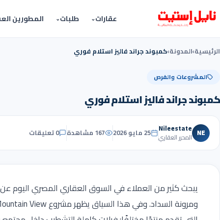
عقارات
طلبات
المطورين العق
الرئيسية
›
المدونة
›
كمبوند جراند فاليز استلام فوري
المشروعات والفرص
كمبوند جراند فاليز استلام فوري
Nileestate
NE
25 مايو 2026
167 مشاهدة
0 تعليقات
المحرر العقاري
يبحث كثير من العملاء في السوق العقاري المصري اليوم عن ف
التي تقدم منتجًا مختلفًا: فيلات كاملة التشطيب داخل مجتم