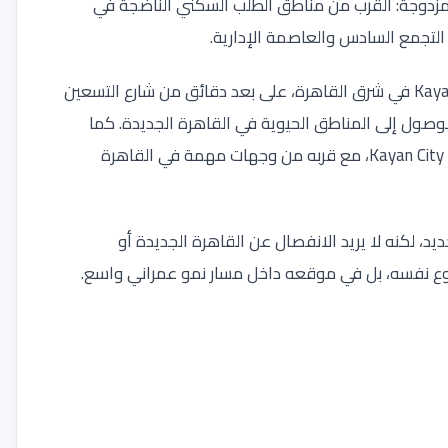
 مزدوجة: القرب من مناطق الطلب السكني الناضجة في
التجمع السادس والعاصمة الإدارية.
تشير مصادر عقارية متخصصة إلى أن المشروع يقع في Kayan City في شرق القاهرة، على بعد دقائق من شارع التسعين
M، وهو ما يعزز سهولة الوصول إلى المناطق الحيوية في القاهرة الجديدة. كما
تعرض Nawy المشروع باعتباره من تطوير Mountain View في Kayan City، مع قربه من وجهات مهمة في القاهرة
، لكنه لا يريد الانفصال عن القاهرة الجديدة أو
وع نفسه، بل في موقعه داخل مسار نمو عمراني واسع.