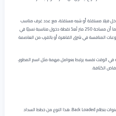
داخل فيلا مستقلة أو شبه مستقلة، مع عدد غرف مناسب
للأسرة، وضمان خصوصية أفضل من الشقق والدوبلكسات. كما أن مساحة 250 متر تُعدّ نقطة دخول مناسبة نسبيًا في
شروعات المنافسة في شرق القاهرة أو بالقرب من العاصمة
نه في الوقت نفسه يرتبط بعوامل مهمة مثل اسم المطور،
فاض الكثافة.
من أكثر عناصر العرض جاذبيةً نظام السداد: 0% مقدم على 8 سنوات بنظام Back Loaded. هذا النوع من خطط السداد