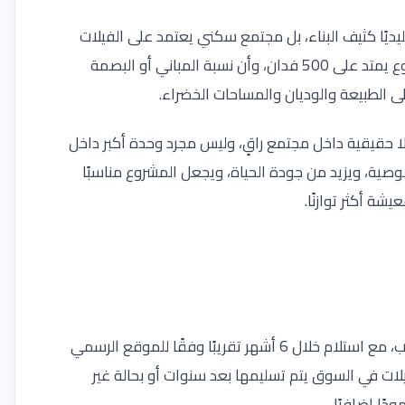
Grand  أنه ليس مشروعًا تقليديًا كثيف البناء، بل مجتمع سكني يعتمد على الفيلات
والمساحات المفتوحة. تذكر بعض المصادر العقارية أن المشروع يمتد على 500 فدان، وأن نسبة المباني أو البصمة
على الطبيعة والوديان والمساحات الخضراء.
 حقيقية داخل مجتمع راقٍ، وليس مجرد وحدة أكبر داخل
ية، ويزيد من جودة الحياة، ويجعل المشروع مناسبًا
ة أكثر توازنًا.
واحدة من أهم مزايا العرض الحالي أن الوحدات كاملة التشطيب، مع استلام خلال 6 أشهر تقريبًا وفقًا للموقع الرسمي
يلات في السوق يتم تسليمها بعد سنوات أو بحالة غير
ًا إضافيًا.