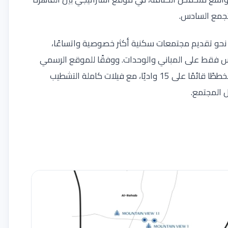
لتجمع السادس.
ويأتي ضمن توجه واضح نحو تقديم مجتمعات سكنية أكثر خصوصية واتساعًا،
س فقط على المباني والوحدات. ووفقًا للموقع الرسمي
للمطور، يمتد Grand Valleys على مساحة 500 فدان، ويضم مخططًا قائمًا على 15 واديًا، مع فيلات كاملة التشطيب
 المجتمع.