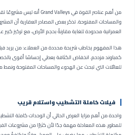
من أهم عناصر القوة في Valleys
العمرانية محدودة للغاية مقارنةً بحجم الأرض، مع تركيز كبير 
هذا المفهوم يخاطب شريحة محددة من العملاء: من يريد فيلا
كمباوند مزدحم. انخفاض الكثافة يعطي إحساسًا أقوى بالخصوص
للعائلات التي تبحث عن الهدوء والمساحات المفتوحة ونمط معيش
فيلات كاملة التشطيب واستلام قريب
للمطور. هذه المعادلة مهمة جدًا لأن كثيرًا من مشروعات الف
مكتملة التشطيب، مما يضيف على العميل وقتًا وتكلفةً ومجهود