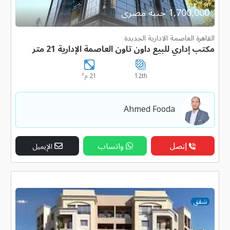
1,700,000 جنية مصرى
القاهرة العاصمة الادارية الجديدة
مكتب إداري للبيع داون تاون العاصمة الإدارية 21 متر
٢
12th
21 م
Ahmed Fooda
إتصل
واتساب
الإيميل
شقق