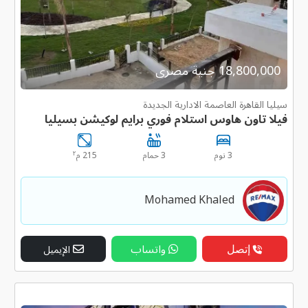
18,800,000 جنية مصرى
سيليا القاهرة العاصمة الادارية الجديدة
فيلا تاون هاوس استلام فوري برايم لوكيشن بسيليا
٢
3 نوم
3 حمام
215 م
Mohamed Khaled
إتصل
واتساب
الإيميل