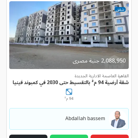
شقق
2,088,950 جنية مصرى
القاهرة العاصمة الادارية الجديدة
شقة أرضية 94 م² بالتقسيط حتى 2030 في كمبوند فينيا
٢
94 م
Abdallah bassem