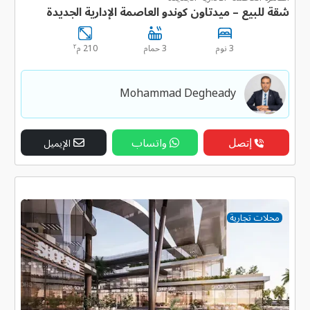
شقة للبيع – ميدتاون كوندو العاصمة الإدارية الجديدة
٢
3 نوم
3 حمام
210 م
Mohammad Degheady
إتصل
واتساب
الإيميل
محلات تجارية