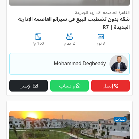
القاهرة العاصمة الادارية الجديدة
شقة بدون تشطيب للبيع في سيرانو العاصمة الإدارية
الجديدة | R7
٢
3 نوم
2 حمام
160 م
Mohammad Degheady
إتصل
واتساب
الإيميل
فيلات