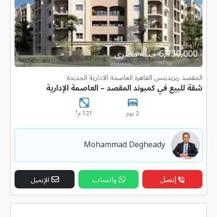
6,730,000 جنية مصرى
المقصد ريزيدينس القاهرة العاصمة الادارية الجديدة
شقة للبيع في كمبوند المقصد – العاصمة الإدارية
٢
2 نوم
121 م
Mohammad Degheady
إتصل
واتساب
الإيميل