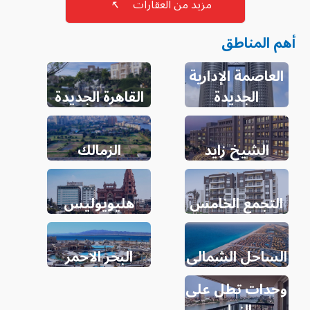
مزيد من العقارات
↖
أهم المناطق
العاصمة الإدارية
الجديدة
القاهرة الجديدة
الشيخ زايد
الزمالك
التجمع الخامس
هليويوليس
الساحل الشمالى
البحر الاحمر
وحدات تطل على
النيل