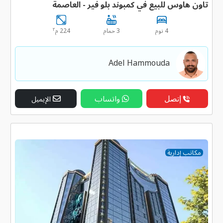
تاون هاوس للبيع في كمبوند بلو فير - العاصمة
٢
4 نوم
3 حمام
224 م
Adel Hammouda
إتصل
واتساب
الإيميل
مكاتب إدارية