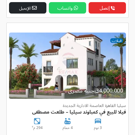
إتصل
واتساب
الإيميل
فيلات
34,000,000 جنية مصرى
سيليا القاهرة العاصمة الادارية الجديدة
فيلا للبيع في كمباوند سيليا – طلعت مصطفى
٢
3 نوم
4 حمام
294 م