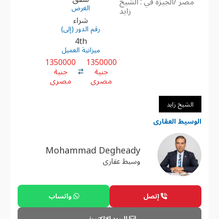
مصر /الجيزة في : الشيخ
الغرض
زايد
شراء
رقم الدور (إلى)
4th
ميزانية العميل
1350000
1350000
جنية
جنية
مصرى
مصرى
الشيخ زايد
الوسيط العقارى
Mohammad Degheady
وسيط عقارى
إتصل
واتساب
البريد الإلكترونى