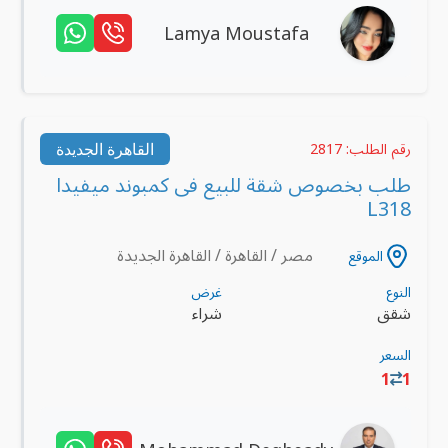
Lamya Moustafa
القاهرة الجديدة
رقم الطلب: 2817
طلب بخصوص شقة للبيع فى كمبوند ميفيدا
L318
مصر / القاهرة / القاهرة الجديدة
الموقع
النوع
غرض
شقق
شراء
السعر
1
1