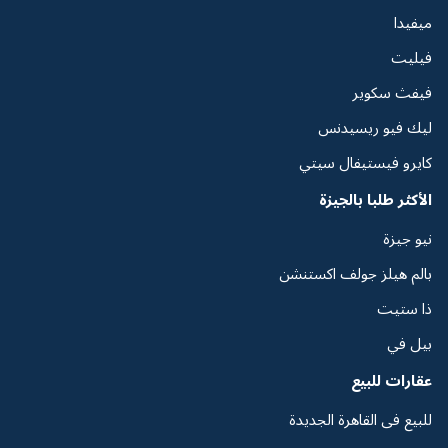
ميفيدا
فيليت
فيفث سكوير
ليك فيو ريسيدنس
كايرو فيستيفال سيتي
الأكثر طلبا بالجيزة
نيو جيزة
بالم هيلز جولف اكستنشن
ذا ستيت
بيل في
عقارات للبيع
للبيع فى القاهرة الجديدة