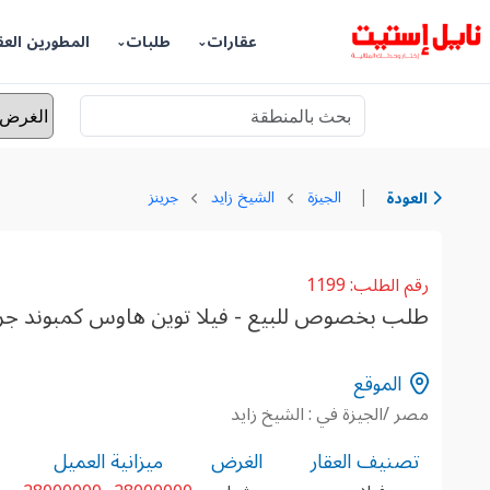
عقارات
طلبات
المطورين العق
|
الجيزة
الشيخ زايد
جرينز
العودة
رقم الطلب: 1199
طلب بخصوص للبيع - فيلا توين هاوس كمبوند جرينز، ا
الموقع
مصر /الجيزة في : الشيخ زايد
تصنيف العقار
الغرض
ميزانية العميل