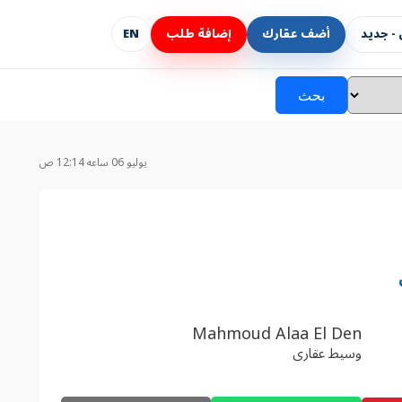
- جديد
أضف عقارك
إضافة طلب
EN
بحث
يوليو 06 ساعه 12:14 ص
Mahmoud Alaa El Den
وسيط عقارى