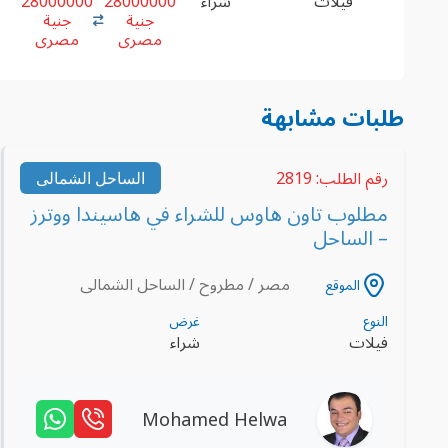
فيلات
شراء
28000000
28000000
جنية
جنية
مصرى
مصرى
طلبات مشابهة
رقم الطلب: 2819
الساحل الشمالى
مطلوب تاون هاوس للشراء في هاسيندا ووترز
– الساحل
مصر / مطروح / الساحل الشمالى
الموقع
النوع
غرض
فيلات
شراء
Mohamed Helwa