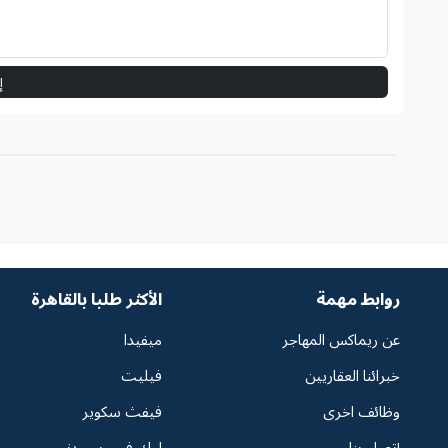
إ
روابط مهمة
الأكثر طلبا بالقاهرة
عن ريماكس المهاجر
ميفيدا
خبرائنا العقاريين
فيليت
وظائف اخرى
فيفث سكوير
إتصل بنا
ليك فيو ريسيدنس