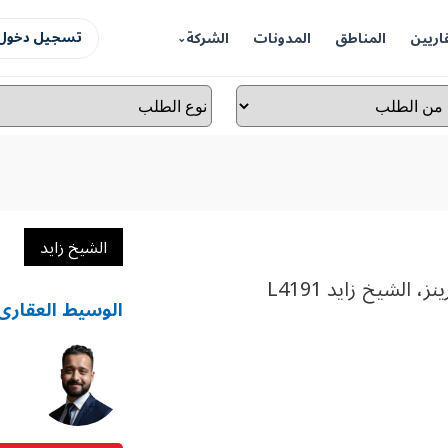
اريين
المناطق
المدونات
الشركة
تسجيل دخول 
الشيخ زايد
لشيخ زايد L4191
الوسيط العقارى