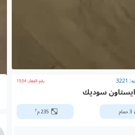
322
رقم العقار:
1534
 ايستاون سوديك
٢
3 حمام
235 م