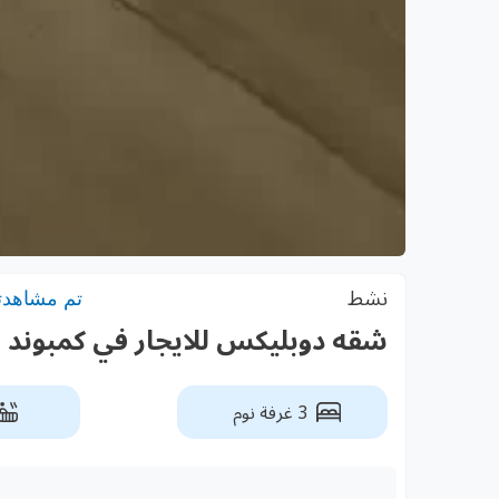
نشط
تم مشاهدته: 1
شقه دوبليكس للايجار في كمبوند
3 غرفة نوم