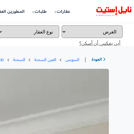
عقارات
طلبات
المطورين العق
أين يمكننى أن أسكن؟
|
العودة
السويس
العين السخنة
السخنة
تلا