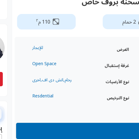
السخنة بروف خاص
٢
2 حمام
110 م
للإيجار
الغرض
Open Space
غرفة إستقبال
رخام,اتش دى اف,اخرى
نوع الأرضيات
Resdential
نوع الترخيص
إ