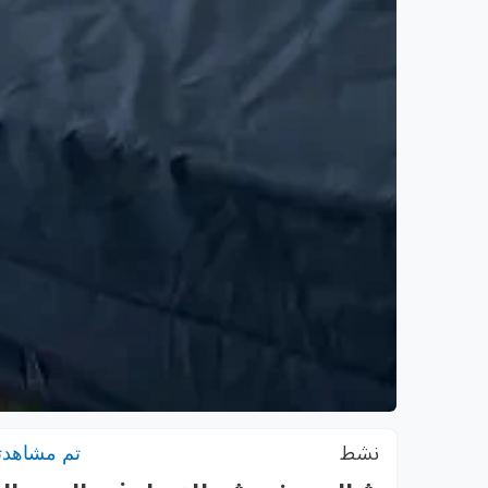
نشط
تم مشاهدته: 8