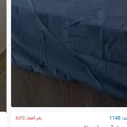
114
رقم العقار:
6272