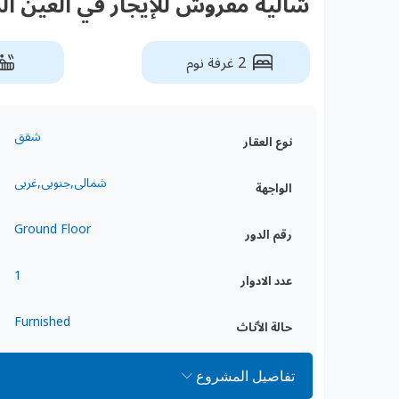
شاليه مفروش للإيجار في العين 
2 غرفة نوم
شقق
نوع العقار
شمالى,جنوبى,غربى
الواجهة
Ground Floor
رقم الدور
1
عدد الادوار
Furnished
حالة الأثاث
تفاصيل المشروع