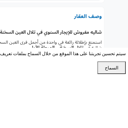
وصف العقار
شاليه مفروش للإيجار السنوي في تلال العين السخنة
استمتع بإطلالة رائعة في واحدة من أجمل قرى العين السخن
شاليه في
تلال السخنة – المرحلة الأولى
المسطبة السادسة – دور أول مع روف
سيتم تحسين تجربتنا على هذا الموقع من خلال السماح بملفات تعريف ا
التفاصيل:
السماح
• المساحة: 110 م²
• 2 غرفة نوم
• 2 حمام
• مكيف بالكامل
• مفروش فرش كامل
• روف خاص
الإيجار السنوي:
30,000 جنيه