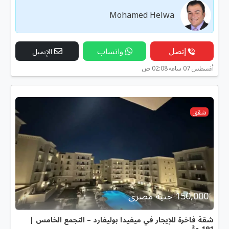
Mohamed Helwa
إتصل
واتساب
الإيميل
أغسطس 07 ساعه 02:08 ص
شقق
150,000 جنية مصرى
شقة فاخرة للإيجار في ميفيدا بوليفارد – التجمع الخامس |
191 م²