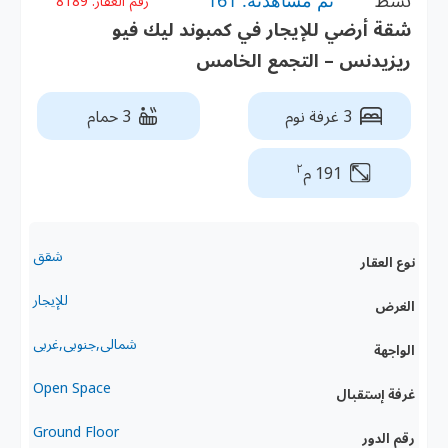
نشط
تم مشاهدته: 161
رقم العقار:
8189
شقة أرضي للإيجار في كمبوند ليك فيو
ريزيدنس – التجمع الخامس
3 غرفة نوم
3 حمام
٢
191 م
شقق
نوع العقار
للإيجار
الغرض
شمالى,جنوبى,غربى
الواجهة
Open Space
غرفة إستقبال
Ground Floor
رقم الدور