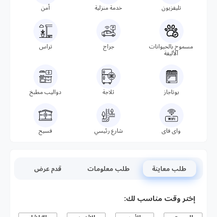
تليفزيون
خدمة منزلية
أمن
مسموح بالحيوانات
جراج
تراس
الأليفة
بوتاجاز
ثلاجة
دواليب مطبخ
واى فاى
شارع رئيسي
فسيح
طلب معاينة
طلب معلومات
قدم عرض
إختر وقت مناسب لك: