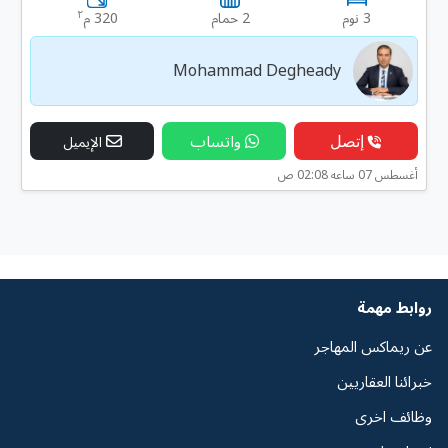
٢
3 نوم
2 حمام
320 م
Mohammad Degheady
إتصل
واتساب
الإيميل
أغسطس 07 ساعه 02:08 ص
روابط مهمة
عن ريماكس المهاجر
خبرائنا العقاريين
وظائف اخرى