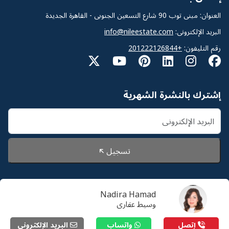
العنوان: مبنى توب 90 شارع التسعين الجنوبى - القاهرة الجديدة
البريد الإلكترونى:
info@nileestate.com
رقم التليفون:
+201222126844
إشترك بالنشرة الشهرية
تسجيل
Nadira Hamad
© 2026 Nileestate. جميع الحقوق محفوظة لشركة نايل
وسيط عقارى
استيت
إتصل
واتساب
البريد الإلكترونى
سياسة الخصوصية