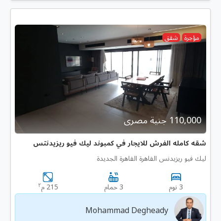
مؤجرة
شقق
110,000 جنية مصرى
شقه كامله الفرش للايجار في كمبوند ليك فيو ريزيدنتس
ليك فيو ريزيدنس القاهرة القاهرة الجديدة
٢
3 نوم
3 حمام
215 م
Mohammad Degheady