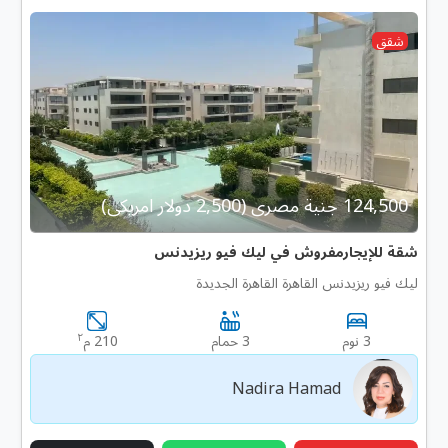
شقق
124,500 جنية مصرى (2,500 دولار امريكى)
شقة للإيجارمفروش في ليك فيو ريزيدنس
ليك فيو ريزيدنس القاهرة القاهرة الجديدة
٢
3 نوم
3 حمام
210 م
Nadira Hamad