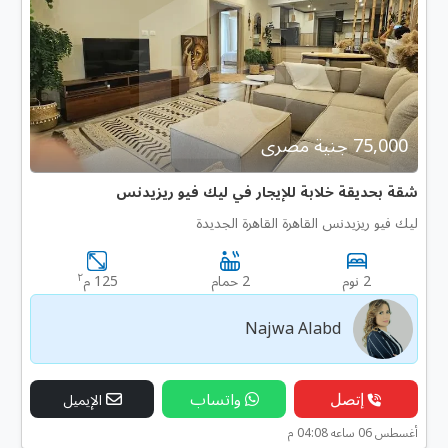
75,000 جنية مصرى
شقة بحديقة خلابة للإيجار في ليك فيو ريزيدنس
ليك فيو ريزيدنس القاهرة القاهرة الجديدة
٢
2 نوم
2 حمام
125 م
Najwa Alabd
إتصل
واتساب
الإيميل
أغسطس 06 ساعه 04:08 م