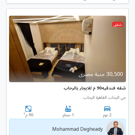
شقق
30,500 جنية مصرى
شقه فندقيه90 م للايجار بالرحاب
حي الرحاب القاهرة الرحاب
٢
2 نوم
1 حمام
90 م
Mohammad Degheady