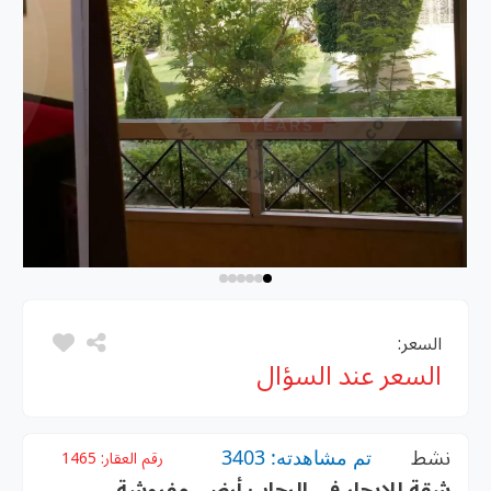
السعر:
السعر عند السؤال
نشط
تم مشاهدته: 3403
رقم العقار:
1465
شقة للإيجار فى الرحاب أرضي مفروشة