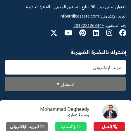
العنوان: مبنى توب 90 شارع التسعين الجنوبى - القاهرة الجديدة
البريد الإلكترونى:
info@nileestate.com
رقم التليفون:
+201222126844
إشترك بالنشرة الشهرية
تسجيل
Mohammad Degheady
© 2026 Nileestate. جميع الحقوق محفوظة لشركة نايل
وسيط عقارى
استيت
إتصل
واتساب
البريد الإلكترونى
سياسة الخصوصية