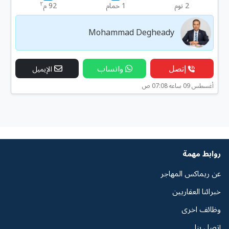
٢
2 نوم
1 حمام
92 م
Mohammad Degheady
إتصل
واتساب
الإيميل
أغسطس 09 ساعه 07:08 ص
روابط مهمة
عن ريماكس المهاجر
خبرائنا العقاريين
وظائف اخرى
إتصل بنا