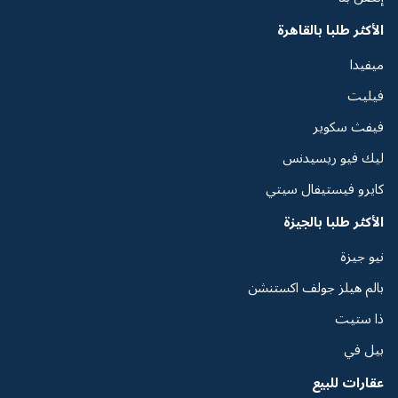
الأكثر طلبا بالقاهرة
ميفيدا
فيليت
فيفث سكوير
ليك فيو ريسيدنس
كايرو فيستيفال سيتي
الأكثر طلبا بالجيزة
نيو جيزة
بالم هيلز جولف اكستنشن
ذا ستيت
بيل في
عقارات للبيع