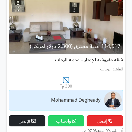
114,517 جنية مصرى (2,300 دولار امريكى)
شقة مفروشة للإيجار – مدينة الرحاب
القاهرة الرحاب
٢
300 م
Mohammad Degheady
إتصل
واتساب
الإيميل
أغسطس 09 ساعه 07:08 ص