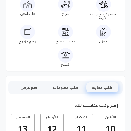
مسموح بالحيوانات
جراج
غاز طبيعى
الأليفة
مخزن
دواليب مطبخ
زجاج مزدوج
فسيح
طلب معاينة
طلب معلومات
قدم عرض
إختر وقت مناسب لك:
الاثنين
الثلاثاء
الأربعاء
الخميس
13
12
11
10