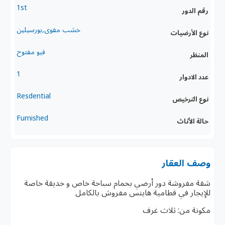
1st
رقم الدور
خشب مقوى,بورسيلين
نوع الأرضيات
فيو مفتوح
المنظر
1
عدد الادوار
Resdential
نوع الترخيص
Furnished
حالة الأثاث
وصف العقار
شقة مفروشة دور أرضي بحمام سباحة خاص و حديقة خاصة
للإيجار في قطامية هايتس مفروش بالكامل
مكونة من: ثلاث غرف