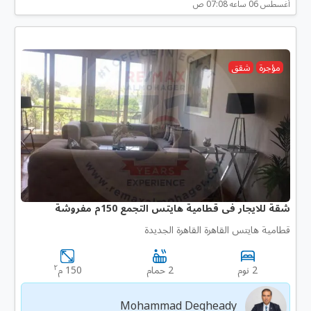
أغسطس 06 ساعه 07:08 ص
مؤجرة
شقق
شقة للايجار فى قطامية هايتس التجمع 150م مفروشة
قطامية هايتس القاهرة القاهرة الجديدة
٢
2 نوم
2 حمام
150 م
Mohammad Degheady