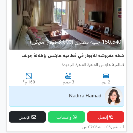
150,540 جنية مصرى (3,000 دولار امريكى)
شقه مفروشه للأيجار في قطاميه هايتس بإطلالة جولف
قطامية هايتس القاهرة القاهرة الجديدة
٢
2 نوم
3 حمام
160 م
Nadira Hamad
إتصل
واتساب
الإيميل
أغسطس 06 ساعه 07:08 ص