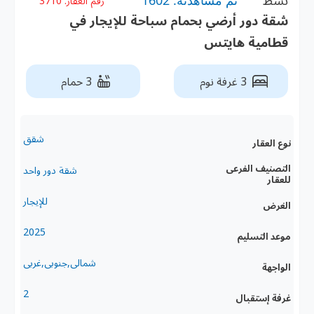
نشط
تم مشاهدته: 1602
رقم العقار:
3710
شقة دور أرضي بحمام سباحة للإيجار في
قطامية هايتس
3 غرفة نوم
3 حمام
شقق
نوع العقار
التصنيف الفرعى
شقة دور واحد
للعقار
للإيجار
الغرض
2025
موعد التسليم
شمالى,جنوبى,غربى
الواجهة
2
غرفة إستقبال