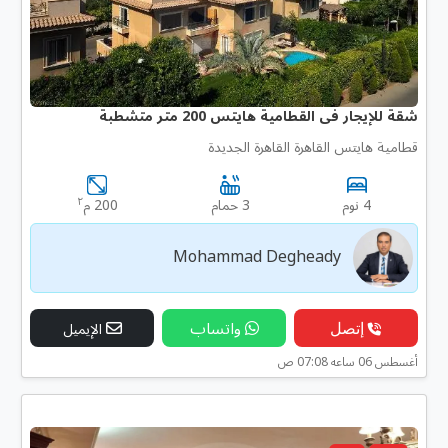
شقة للإيجار فى القطامية هايتس 200 متر متشطبة
قطامية هايتس القاهرة القاهرة الجديدة
٢
4 نوم
3 حمام
200 م
Mohammad Degheady
إتصل
واتساب
الإيميل
أغسطس 06 ساعه 07:08 ص