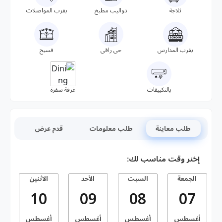
ثلاجة
دواليب مطبخ
بقرب المواصلات
بقرب المدارس
حى راقى
فسيح
بالتكييفات
غرفة سفرة
طلب معاينة
طلب معلومات
قدم عرض
إختر وقت مناسب لك:
الجمعة
السبت
الأحد
الاثنين
10
09
08
07
أغسطس
أغسطس
أغسطس
أغسطس
أ