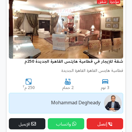
مؤجرة
شقق
شقة للإيجار في قطامية هايتس القاهرة الجديدة 250م
قطامية هايتس القاهرة القاهرة الجديدة
٢
3 نوم
2 حمام
250 م
Mohammad Degheady
إتصل
واتساب
الإيميل