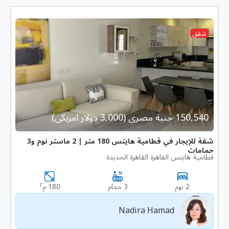
شقق
150,540 جنية مصرى (3,000 دولار امريكى)
شقة للإيجار في قطامية هايتس 180 متر | 2 ماستر نوم و3
حمامات
قطامية هايتس القاهرة القاهرة الجديدة
٢
2 نوم
3 حمام
180 م
Nadira Hamad