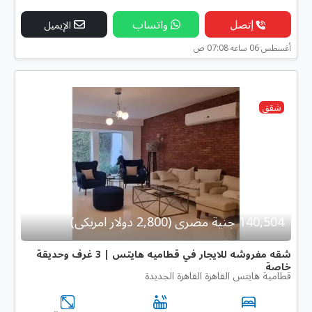
إتصل
واتساب
الإيميل
أغسطس 06 ساعه 07:08 ص
شقق
140,504 جنية مصرى (2,800 دولار امريكى)
شقه مفروشه للايجار في قطاميه هايتس | 3 غرف وحديقة
خاصة
قطامية هايتس القاهرة القاهرة الجديدة