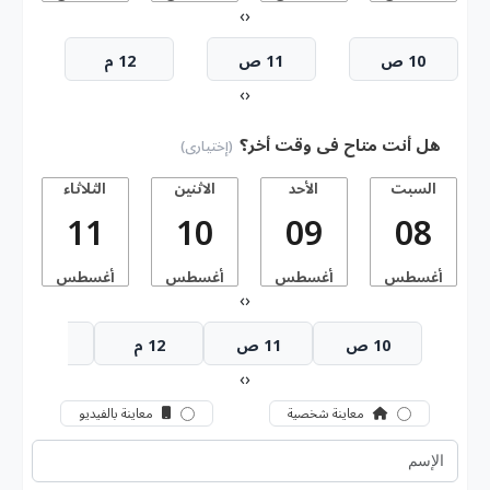
›
‹
10 ص
11 ص
12 م
›
‹
هل أنت متاح فى وقت أخر؟
(إختيارى)
السبت
الأحد
الاثنين
الثلاثاء
11
10
09
08
أغسطس
أغسطس
أغسطس
أغسطس
أ
›
‹
10 ص
11 ص
12 م
1 م
›
‹
معاينة شخصية
معاينة بالفيديو