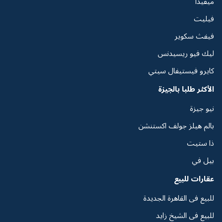
ميفيدا
فيليت
فيفث سكوير
ليك فيو ريسيدنس
كايرو فيستيفال سيتي
الأكثر طلبا بالجيزة
نيو جيزة
بالم هيلز جولف اكستنشن
ذا ستيت
بيل في
عقارات للبيع
للبيع فى القاهرة الجديدة
للبيع فى الشيخ زايد