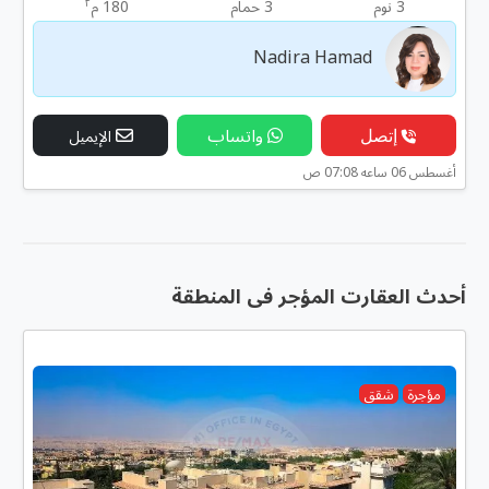
٢
3 نوم
3 حمام
180 م
Nadira Hamad
إتصل
واتساب
الإيميل
أغسطس 06 ساعه 07:08 ص
أحدث العقارت المؤجر فى المنطقة
مؤجرة
شقق