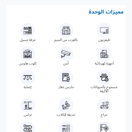
مميزات الوحدة
تليفزيون
بالقرب من الجيم
غرفة غسيل
أجهزة كهربائية
أمن
كلوب هاوس
مسموح بالحيوانات
حارس عقار
إضاءة
الأليفة
جراج
حديقة للكلاب
تراس