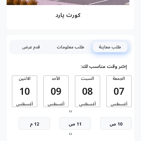
كورت يارد
طلب معاينة
طلب معلومات
قدم عرض
إختر وقت مناسب لك:
الجمعة
السبت
الأحد
الاثنين
10
09
08
07
أغسطس
أغسطس
أغسطس
أغسطس
أ
›
‹
10 ص
11 ص
12 م
›
‹