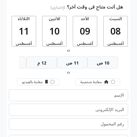
هل أنت متاح فى وقت أخر؟
(إختيارى)
السبت
الأحد
الاثنين
الثلاثاء
11
10
09
08
أغسطس
أغسطس
أغسطس
أغسطس
أ
›
‹
10 ص
11 ص
12 م
1 م
›
‹
معاينة شخصية
معاينة بالفيديو