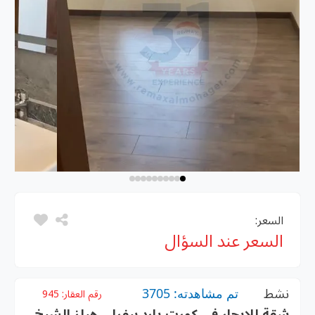
السعر:
السعر عند السؤال
نشط
تم مشاهدته: 3705
رقم العقار:
945
شقة للإيجار في كورت يارد بيفرلي هيلز الشيخ