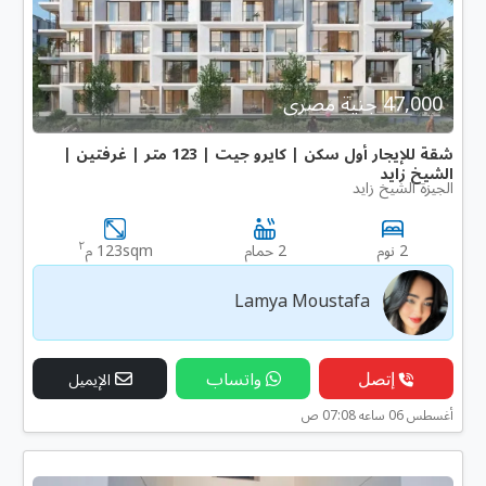
47,000 جنية مصرى
شقة للإيجار أول سكن | كايرو جيت | 123 متر | غرفتين |
الشيخ زايد
الجيزة الشيخ زايد
٢
2 نوم
2 حمام
123sqm م
Lamya Moustafa
إتصل
واتساب
الإيميل
أغسطس 06 ساعه 07:08 ص