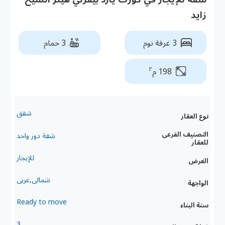
زايد
3 غرفة نوم
3 حمام
٢
198 م
شقق
نوع العقار
التصنيف الفرعى
شقة دور واحد
للعقار
للإيجار
الغرض
شمالى,غربى
الواجهة
Ready to move
سنة البناء
3