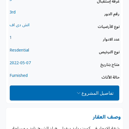
غرفة إستقبال
3rd
رقم الدور
اتش دى اف
نوع الأرضيات
1
عدد الادوار
Resdential
نوع الترخيص
2022-05-07
متاح بتاريخ
Furnished
حالة الأثاث
تفاصيل المشروع
وصف العقار
شقة للايجار في كورت يارد بيفرلي هيلز الشيخ زايد - مساحة