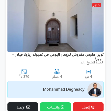
شقق
توين هاوس مفروش للإيجار اليومي في كمبوند إيزولا فيلاز –
الجيزة
الجيزة الشيخ زايد
٢
4 نوم
4 حمام
370 م
Mohammad Degheady
إتصل
واتساب
الإيميل