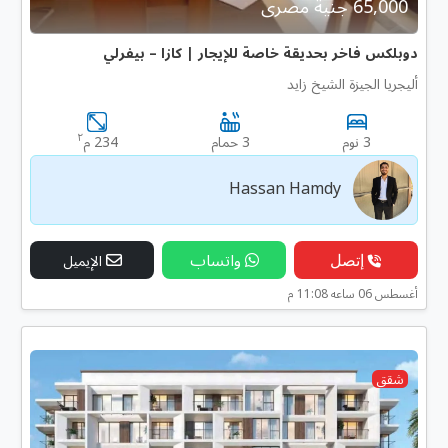
65,000 جنية مصرى
دوبلكس فاخر بحديقة خاصة للإيجار | كازا – بيفرلي
أليجريا الجيزة الشيخ زايد
٢
3 نوم
3 حمام
234 م
Hassan Hamdy
إتصل
واتساب
الإيميل
أغسطس 06 ساعه 11:08 م
شقق