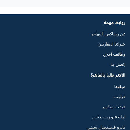
روابط مهمة
عن ريماكس المهاجر
خبرائنا العقاريين
وظائف اخرى
إتصل بنا
الأكثر طلبا بالقاهرة
ميفيدا
فيليت
فيفث سكوير
ليك فيو ريسيدنس
كايرو فيستيفال سيتي