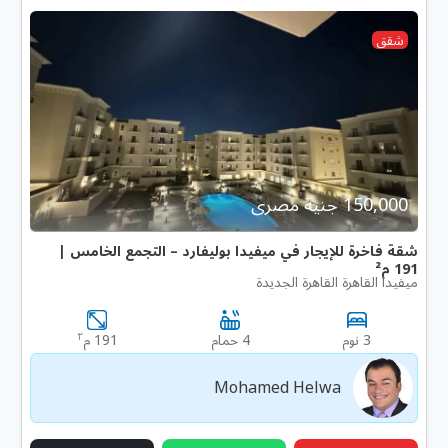
شقق
150,000 جنية مصرى
شقة فاخرة للإيجار في ميفيدا بوليفارد – التجمع الخامس |
191 م²
ميفيدا القاهرة القاهرة الجديدة
٢
3 نوم
4 حمام
191 م
Mohamed Helwa