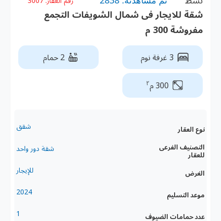
نشط
تم مشاهدته: 2838
رقم العقار:
3007
شقة للايجار فى شمال الشويفات التجمع
مفروشة 300 م
3 غرفة نوم
2 حمام
٢
300 م
شقق
نوع العقار
التصنيف الفرعى
شقة دور واحد
للعقار
للإيجار
الغرض
2024
موعد التسليم
1
عدد حمامات الضيوف