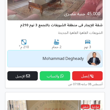
45,000 جنية مصرى
شقة للإيجار فى منطقة الشويفات بالتجمع 3 نوم 210م
الشويفات القاهرة القاهرة الجديدة
٢
3 نوم
2 حمام
210 م
Mohammad Degheady
إتصل
واتساب
الإيميل
أغسطس 08 ساعه 07:08 ص
مؤجرة
شقق