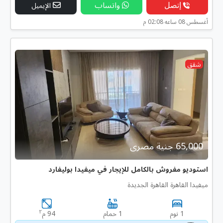
إتصل
واتساب
الإيميل
أغسطس 08 ساعه 02:08 م
شقق
65,000 جنية مصرى
استوديو مفروش بالكامل للإيجار في ميفيدا بوليفارد
ميفيدا القاهرة القاهرة الجديدة
٢
1 نوم
1 حمام
94 م