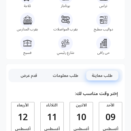
تراس
بوتاجاز
ثلاجة
دواليب مطبخ
بقرب المواصلات
بقرب المدارس
حى راقى
شارع رئيسي
فسيح
طلب معاينة
طلب معلومات
قدم عرض
إختر وقت مناسب لك:
الأحد
الاثنين
الثلاثاء
الأربعاء
ا
12
11
10
09
أغسطس
أغسطس
أغسطس
أغسطس
أ