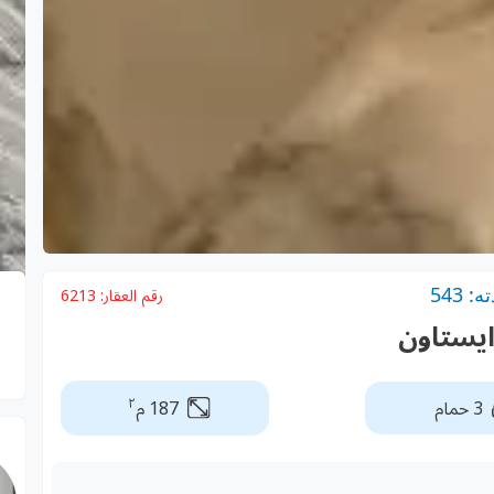
 543
رقم العقار:
6213
يستاون
٢
3 حمام
187 م