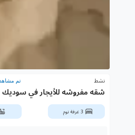
نشط
تم مشاهدته:
شقه مفروشه للأيجار في سوديك ا
3 غرفة نوم