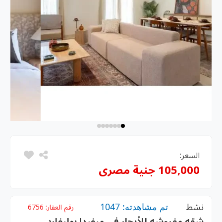
السعر:
105,000 جنية مصرى
نشط
تم مشاهدته: 1047
رقم العقار:
6756
شقه مفروشه للأيجار في ميفيدا بوليفارد