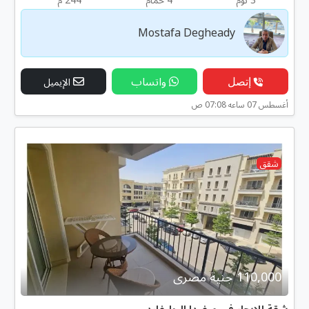
Mostafa Degheady
إتصل
واتساب
الإيميل
أغسطس 07 ساعه 07:08 ص
شقق
110,000 جنية مصرى
شقة للإيجار في ميفيدا البوليفارد