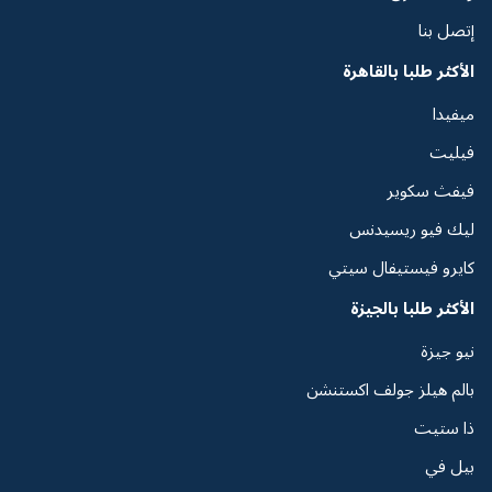
إتصل بنا
الأكثر طلبا بالقاهرة
ميفيدا
فيليت
فيفث سكوير
ليك فيو ريسيدنس
كايرو فيستيفال سيتي
الأكثر طلبا بالجيزة
نيو جيزة
بالم هيلز جولف اكستنشن
ذا ستيت
بيل في