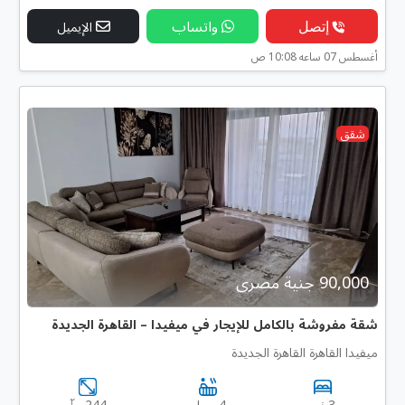
إتصل
واتساب
الإيميل
أغسطس 07 ساعه 10:08 ص
شقق
90,000 جنية مصرى
شقة مفروشة بالكامل للإيجار في ميفيدا – القاهرة الجديدة
ميفيدا القاهرة القاهرة الجديدة
٢
3 نوم
4 حمام
244 م