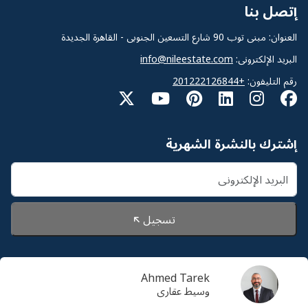
إتصل بنا
العنوان: مبنى توب 90 شارع التسعين الجنوبى - القاهرة الجديدة
البريد الإلكترونى:
info@nileestate.com
رقم التليفون:
+201222126844
إشترك بالنشرة الشهرية
تسجيل
Ahmed Tarek
© 2026 Nileestate. جميع الحقوق محفوظة لشركة نايل
وسيط عقارى
استيت