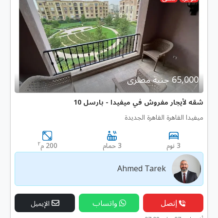
65,000 جنية مصرى
شقه لأيجار مفروش في ميفيدا - بارسل 10
ميفيدا القاهرة القاهرة الجديدة
٢
3 نوم
3 حمام
200 م
Ahmed Tarek
إتصل
واتساب
الإيميل