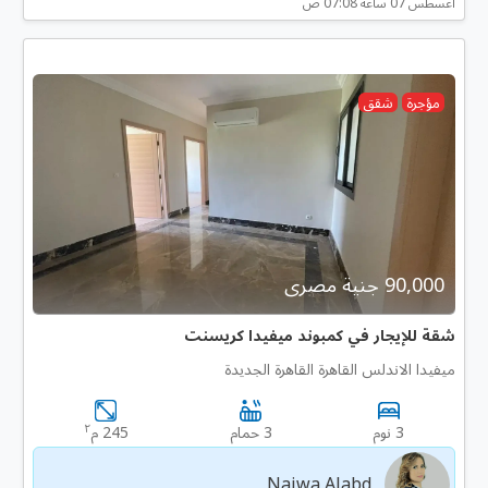
أغسطس 07 ساعه 07:08 ص
مؤجرة
شقق
90,000 جنية مصرى
شقة للإيجار في كمبوند ميفيدا كريسنت
ميفيدا الاندلس القاهرة القاهرة الجديدة
٢
3 نوم
3 حمام
245 م
Najwa Alabd