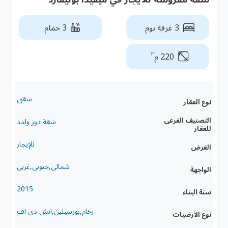
3 غرفة نوم
3 حمام
٢
220 م
شقق
نوع العقار
التصنيف الفرعى
شقة دور واحد
للعقار
للإيجار
الغرض
شمالى,جنوبى,غربى
الواجهة
2015
سنة البناء
رخام,بورسيلين,اتش دى اف
نوع الأرضيات