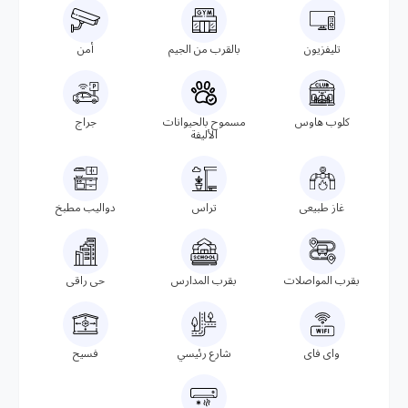
تليفزيون
بالقرب من الجيم
أمن
كلوب هاوس
مسموح بالحيوانات
جراج
الأليفة
غاز طبيعى
تراس
دواليب مطبخ
بقرب المواصلات
بقرب المدارس
حى راقى
واى فاى
شارع رئيسي
فسيح