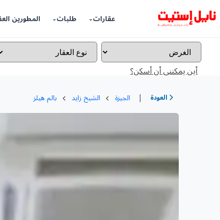
عقارات
طلبات
المطورين العق
أين يمكننى أن أسكن؟
|
العودة
الجيزة
الشيخ زايد
بالم هيلز