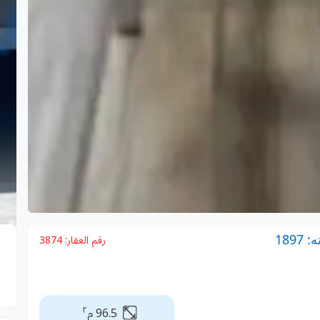
189
رقم العقار:
3874
٢
96.5 م