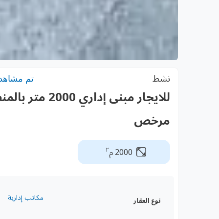
نشط
تم مشاهدته:
للايجار مبنى إ
مرخص
٢
2000 م
مكاتب إدارية
نوع العقار