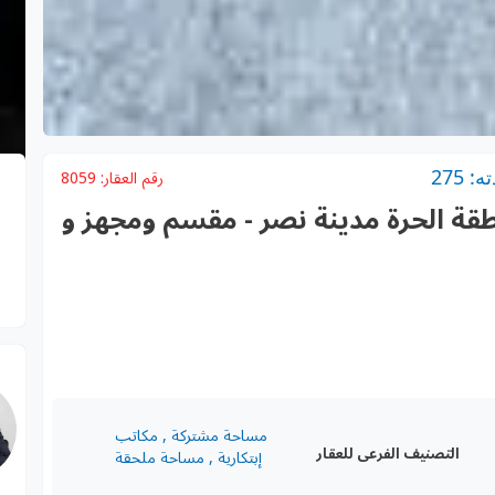
 275
رقم العقار:
8059
داري 2000 متر بالمنطقة الحرة مدينة نصر - مقسم ومجهز و
مساحة مشتركة , مكاتب
التصنيف الفرعى للعقار
إبتكارية , مساحة ملحقة