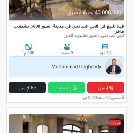
40,000,000 جنية مصرى
فيلا للبيع فى الحي السادس فى مدينة العبور 600م تشطيب
فاخر
الحى السادس بالعبور القليوبية العبور
٢
14 نوم
9 حمام
600 م
Mohammad Degheady
إتصل
واتساب
الإيميل
أغسطس 06 ساعه 04:08 ص
فيلات