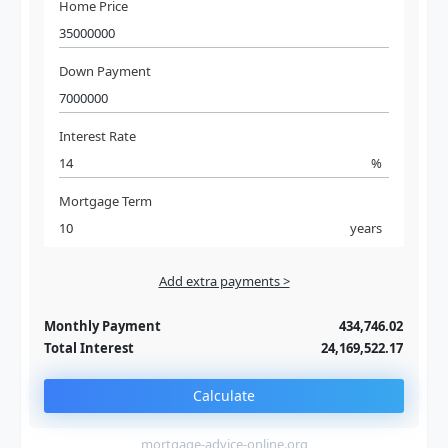
Home Price
Down Payment
Interest Rate
%
Mortgage Term
years
Add extra payments >
Jan
To monthly
Extra yearly
Monthly Payment
434,746.02
Total Interest
24,169,522.17
Calculate
mortgage-advice-online.org