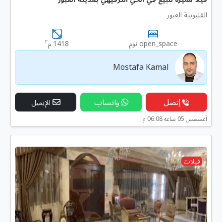
القليوبية العبور
٢
open_space نوم
1418 م
Mostafa Kamal
إتصل
واتساب
الإيميل
أغسطس 05 ساعه 06:08 م
فيلات