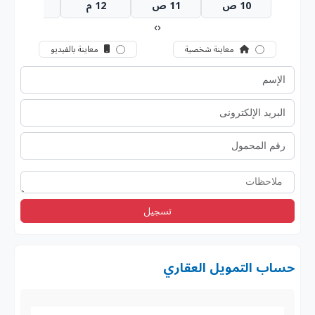
10 ص
11 ص
12 م
1 م
›
‹
معاينة شخصية
معاينة بالفيديو
تسجيل
حساب التمويل العقاري