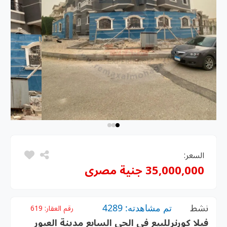
السعر:
35,000,000 جنية مصرى
نشط
تم مشاهدته: 4289
رقم العقار:
619
فيلا كورنرللبيع فى الحي السابع مدينة العبور