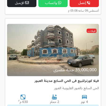
إتصل
واتساب
الإيميل
أغسطس 09 ساعه 05:08 م
فيلات
35,000,000 جنية مصرى
فيلا كورنرللبيع فى الحي السابع مدينة العبور
الحى السابع بالعبور القليوبية العبور
٢
4 نوم
2 حمام
630 م