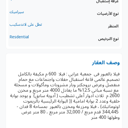
غرفة إستقبال
سيراميك
نوع الأرضيات
تطل على لاندسكيب
المنظر
Resdential
نوع الترخيص
وصف العقار
فيلا بالعبور فى جمعية عرابي : فيلا 600 م مكيفة بالكامل
تصميم عالمي قاعة استقبال حفلات واجتماعات مع حمام
منفصل وعرض بروجكتر وبار مشروبات ومأكولات و مسجلة
مع نسبة مباني 12.5% ما يعادل 4000 متر مربع و مخزن
2600 م ثلاث ادوار أعلي تشطيب ( أدوية سابق) و يوجد بوابة
خلفية وعدد 2 بوابة امامية (( البوابة الرئيسية بالريموت
اوتوماتيك) ، فيلا ومزرعة ومخزن بالعبور بمساحة 8 فدان -
344,445 قدم مربع / 32,000 متر مربع ، 80 متر عرض
وطولها 400 متر