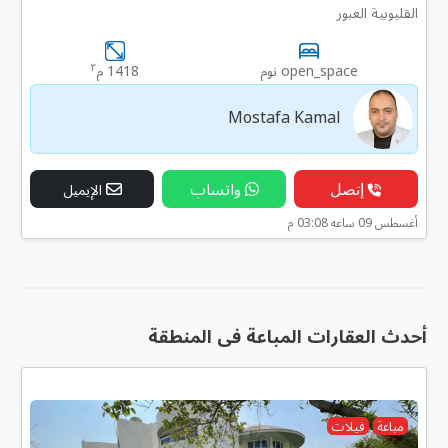
القليوبية العبور
٢
open_space نوم
1418 م
Mostafa Kamal
إتصل
واتساب
الإيميل
أغسطس 09 ساعه 03:08 م
أحدث العقارات المباعة فى المنطقة
مباعة
فيلات