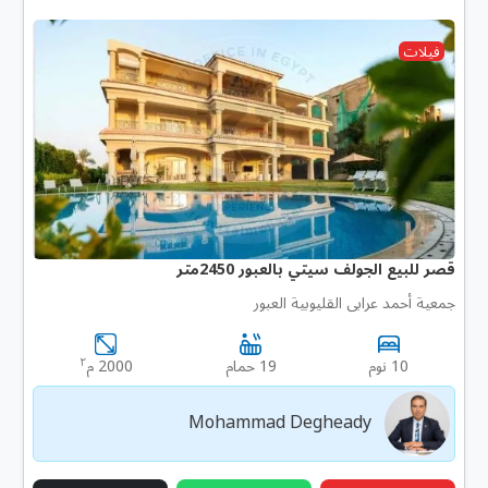
فيلات
قصر للبيع الجولف سيتي بالعبور 2450متر
جمعية أحمد عرابى القليوبية العبور
٢
10 نوم
19 حمام
2000 م
Mohammad Degheady