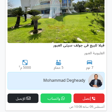
فيلا للبيع فى جولف سيتى العبور
القليوبية العبور
٢
7 نوم
5 حمام
5000 م
Mohammad Degheady
إتصل
واتساب
الإيميل
أغسطس 09 ساعه 10:08 ص