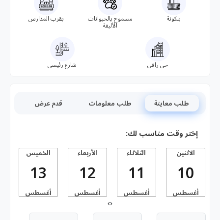
بلكونة
مسموح بالحيوانات
بقرب المدارس
الأليفة
حى راقى
شارع رئيسي
طلب معاينة
طلب معلومات
قدم عرض
إختر وقت مناسب لك:
الاثنين
الثلاثاء
الأربعاء
الخميس
13
12
11
10
أغسطس
أغسطس
أغسطس
أغسطس
أ
›
‹