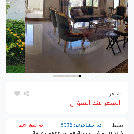
السعر:
السعر عند السؤال
نشط
تم مشاهدته: 3996
رقم العقار:
1289
فيلا للبيع فى مدينة العبور 600م مكيفة