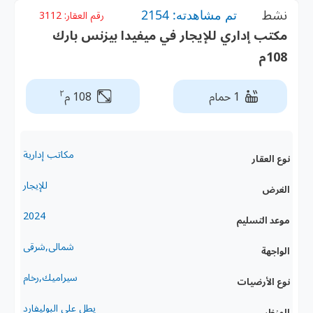
نشط
تم مشاهدته: 2154
رقم العقار:
3112
مكتب إداري للإيجار في ميفيدا بيزنس بارك
108م
٢
1 حمام
108 م
مكاتب إدارية
نوع العقار
للإيجار
الغرض
2024
موعد التسليم
شمالى,شرقى
الواجهة
سيراميك,رخام
نوع الأرضيات
يطل على البوليفارد
المنظر