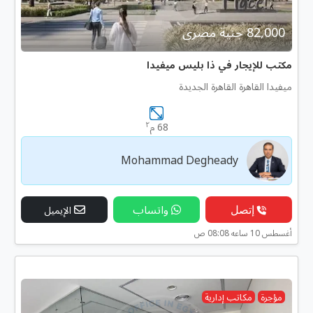
82,000 جنية مصرى
مكتب للإيجار في ذا بليس ميفيدا
ميفيدا القاهرة القاهرة الجديدة
٢
68 م
Mohammad Degheady
إتصل
واتساب
الإيميل
أغسطس 10 ساعه 08:08 ص
مؤجرة
مكاتب إدارية