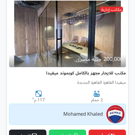
مكاتب إدارية
200,000 جنية مصرى
مكتب للايجار مجهز بالكامل كوبموند ميفيدا
ميفيدا القاهرة القاهرة الجديدة
٢
2 حمام
117 م
Mohamed Khaled