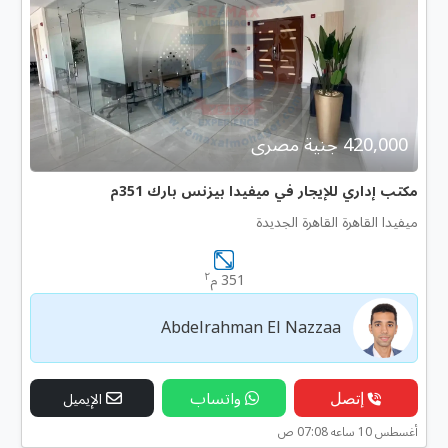
420,000 جنية مصرى
مكتب إداري للإيجار في ميفيدا بيزنس بارك 351م
ميفيدا القاهرة القاهرة الجديدة
٢
351 م
Abdelrahman El Nazzaa
إتصل
واتساب
الإيميل
أغسطس 10 ساعه 07:08 ص