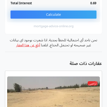
Total Interest
0.69
Calculate
mortgage-advice-online.org
نحن ناخد أى احتمالية للخطأ بجدية. اذا شعرت بوجود اى بيانات
غير صحيحه او تحتمل الخداع, ابلغنا
أبلغ عن هذا العقار
عقارات ذات صلة
أراضى