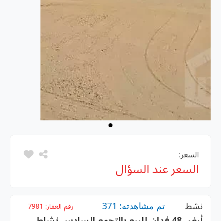
السعر:
السعر عند السؤال
نشط
تم مشاهدته: 371
رقم العقار:
7981
أرض 48 فدان للبيع بالتجمع السادس نشاط