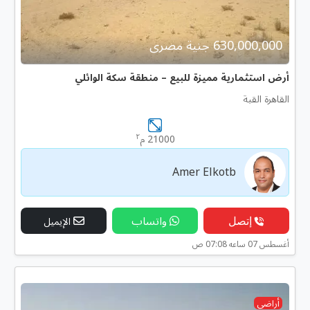
630,000,000 جنية مصرى
أرض استثمارية مميزة للبيع – منطقة سكة الوائلي
القاهرة القبة
٢
21000 م
Amer Elkotb
إتصل
واتساب
الإيميل
أغسطس 07 ساعه 07:08 ص
أراضى