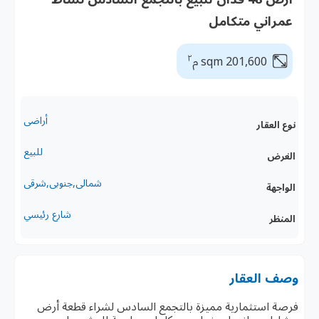
عمراني متكامل
٢
201,600 sqm م
أراضى
نوع العقار
للبيع
الغرض
شمالى,جنوبى,شرقى
الواجهة
شارع رئيسي
المنظر
وصف العقار
فرصة استثمارية مميزة بالتجمع السادس لشراء قطعة أرض