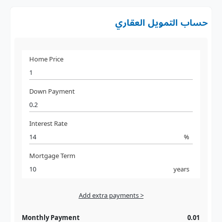
حساب التمويل العقاري
Home Price
Down Payment
Interest Rate
%
Mortgage Term
years
Add extra payments >
Jan
To monthly
Extra yearly
Monthly Payment
0.01