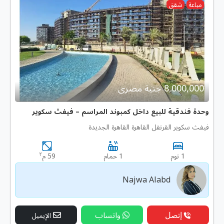
مباعة
شقق
8,000,000 جنية مصرى
وحدة فندقية للبيع داخل كمبوند المراسم – فيفث سكوير
فيفث سكوير القرنفل القاهرة القاهرة الجديدة
٢
1 نوم
1 حمام
59 م
Najwa Alabd
إتصل
واتساب
الإيميل