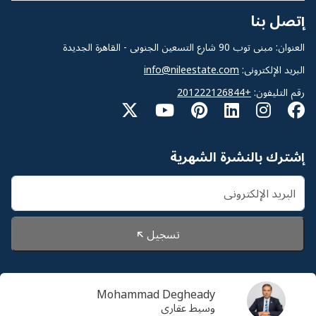
إتصل بنا
العنوان: مبنى توب 90 شارع التسعين الجنوبى - القاهرة الجديدة
البريد الإلكترونى:
info@nileestate.com
رقم التليفون:
+201222126844
إشترك بالنشرة الشهرية
تسجيل
Mohammad Degheady
© 2026 Nileestate. جميع الحقوق محفوظة لشركة نايل
وسيط عقارى
استيت