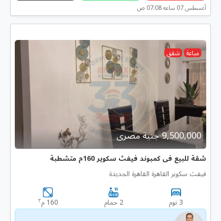
أغسطس 07 ساعه 07:08 ص
مباعة
شقق
9,500,000 جنية مصرى
شقة للبيع فى كمبوند فيفث سكوير 160م متشطبة
فيفث سكوير القاهرة القاهرة الجديدة
٢
3 نوم
2 حمام
160 م