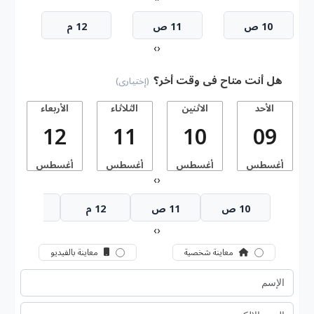
10 ص
11 ص
12 م
›
‹
هل أنت متاح فى وقت أخر؟
(إختيارى)
الأحد
الاثنين
الثلاثاء
الأربعاء
ا
12
11
10
09
أغسطس
أغسطس
أغسطس
أغسطس
أ
›
‹
10 ص
11 ص
12 م
1 م
›
‹
معاينة شخصية
معاينة بالفيديو