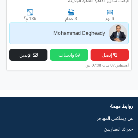
فيفث سكوير القاهرة القاهرة الجديدة
٢
3 نوم
3 حمام
186 م
Mohammad Degheady
إتصل
واتساب
الإيميل
أغسطس 07 ساعه 07:08 ص
روابط مهمة
عن ريماكس المهاجر
خبرائنا العقاريين