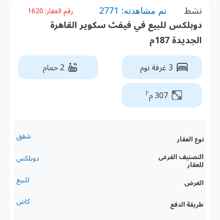
نشط
تم مشاهدته: 2771
رقم العقار:
1620
دوبلكس للبيع في فيفث سكوير القاهرة
الجديدة 187م
3 غرفة نوم
2 حمام
٢
307 م
شقق
نوع العقار
التصنيف الفرعى
دوبلكس
للعقار
للبيع
الغرض
كاش
طريقة الدفع