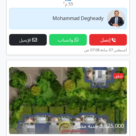
٢
55 م
Mohammad Degheady
إتصل
واتساب
الإيميل
أغسطس 07 ساعه 07:08 ص
شقق
3,825,000 جنية مصرى