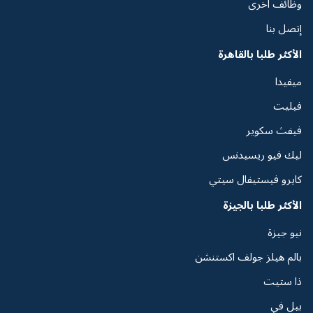
وظائف اخرى
إتصل بنا
الأكثر طلبا بالقاهرة
ميفيدا
فيليت
فيفث سكوير
ليك فيو ريسيدنس
كايرو فيستيفال سيتي
الأكثر طلبا بالجيزة
نيو جيزة
بالم هيلز جولف اكستنشن
ذا ستيت
بيل في