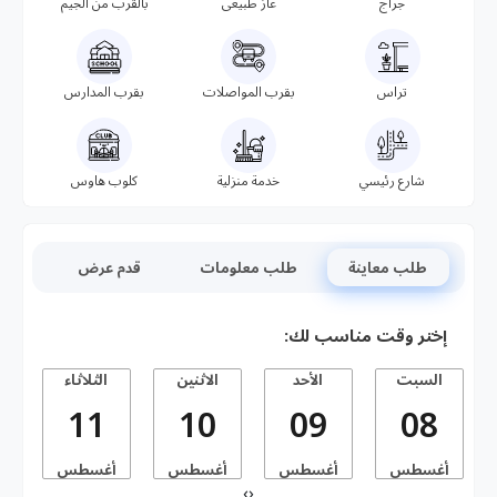
جراج
غاز طبيعى
بالقرب من الجيم
تراس
بقرب المواصلات
بقرب المدارس
شارع رئيسي
خدمة منزلية
كلوب هاوس
طلب معاينة
طلب معلومات
قدم عرض
إختر وقت مناسب لك:
السبت
الأحد
الاثنين
الثلاثاء
11
10
09
08
أغسطس
أغسطس
أغسطس
أغسطس
أ
›
‹