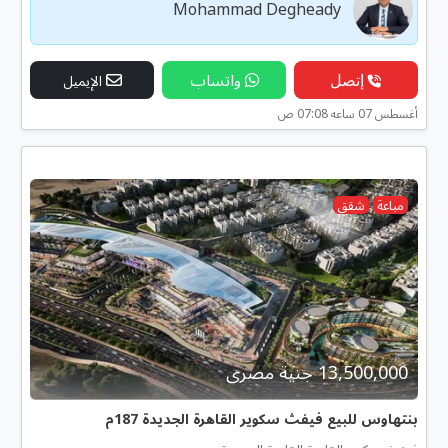
Mohammad Degheady
إتصل
واتساب
الإيميل
أغسطس 07 ساعه 07:08 ص
مباعة
شقق
13,500,000 جنية مصرى
بنتهاوس للبيع فيفث سكوير القاهرة الجديدة 187م