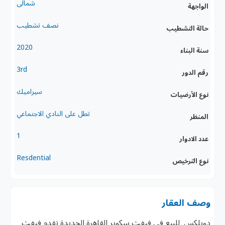
شمالى
الواجهة
نصف تشطيب
حالة التشطيب
2020
سنة البناء
3rd
رقم الدور
سيراميك
نوع الأرضيات
تطل على النادي الاجتماعي
المنظر
1
عدد الادوار
Resdential
نوع الترخيص
وصف العقار
دوبلكس للبيع في فيفث سكوير القاهرة الجديدة تقدم فيفث