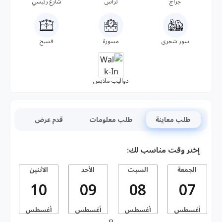
جراج
تراس
شارع رئيسي
سور شجرى
مسورة
فسيح
دواليب ملابس
طلب معاينة
طلب معلومات
قدم عرض
إختر وقت مناسب لك:
الجمعة
السبت
الأحد
الاثنين
10
09
08
07
أغسطس
أغسطس
أغسطس
أغسطس
أ
›
‹