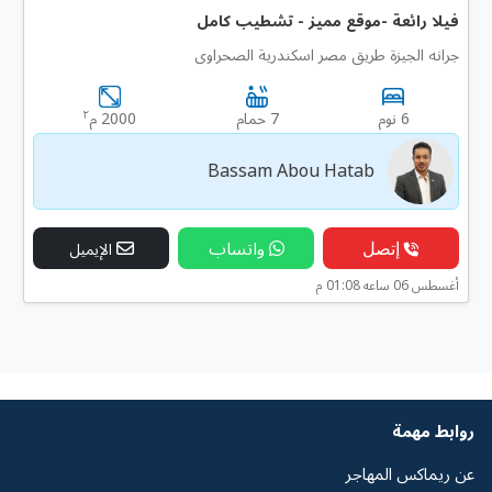
فيلا رائعة -موقع مميز - تشطيب كامل
جرانه الجيزة طريق مصر اسكندرية الصحراوى
٢
6 نوم
7 حمام
2000 م
Bassam Abou Hatab
إتصل
واتساب
الإيميل
أغسطس 06 ساعه 01:08 م
روابط مهمة
عن ريماكس المهاجر