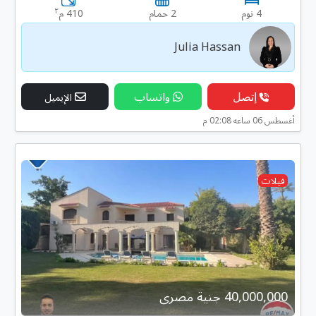
٢
4 نوم
2 حمام
410 م
Julia Hassan
إتصل
واتساب
الإيميل
أغسطس 06 ساعه 02:08 م
فيلات
40,000,000 جنية مصرى