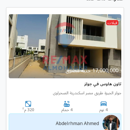
فيلات
17,000,000 جنية مصرى
تاون هاوس في جولز
جولز الجيزة طريق مصر اسكندرية الصحراوى
٢
4 نوم
4 حمام
320 م
Abdelrhman Ahmed