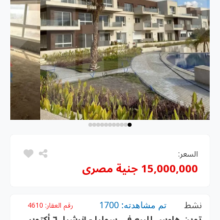
السعر:
15,000,000 جنية مصرى
نشط
تم مشاهدته: 1700
رقم العقار:
4610
توين هاوس للبيع في سوليا - إنرشيا، ٦ أكتوبر