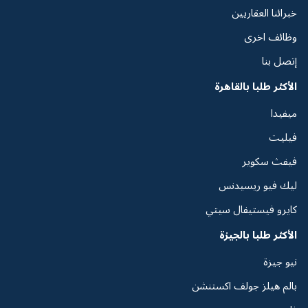
خبرائنا العقاريين
وظائف اخرى
إتصل بنا
الأكثر طلبا بالقاهرة
ميفيدا
فيليت
فيفث سكوير
ليك فيو ريسيدنس
كايرو فيستيفال سيتي
الأكثر طلبا بالجيزة
نيو جيزة
بالم هيلز جولف اكستنشن