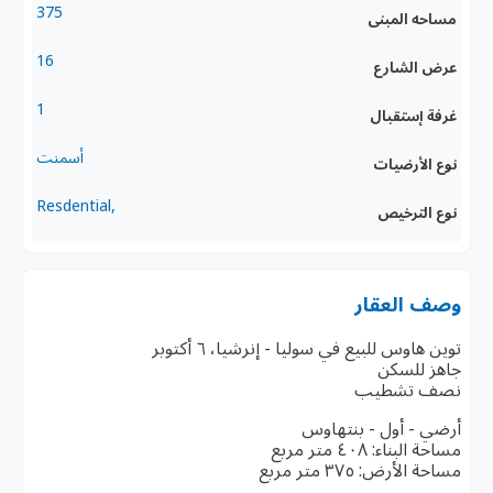
375
مساحه المبنى
16
عرض الشارع
1
غرفة إستقبال
أسمنت
نوع الأرضيات
,Resdential
نوع الترخيص
وصف العقار
توين هاوس للبيع في سوليا - إنرشيا، ٦ أكتوبر
جاهز للسكن
نصف تشطيب
أرضي - أول - بنتهاوس
مساحة البناء: ٤٠٨ متر مربع
مساحة الأرض: ٣٧٥ متر مربع