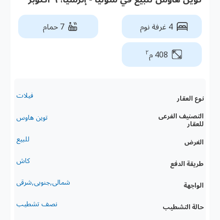
4 غرفة نوم
7 حمام
٢
408 م
فيلات
نوع العقار
التصنيف الفرعى
توين هاوس
للعقار
للبيع
الغرض
كاش
طريقة الدفع
شمالى,جنوبى,شرقى
الواجهة
نصف تشطيب
حالة التشطيب