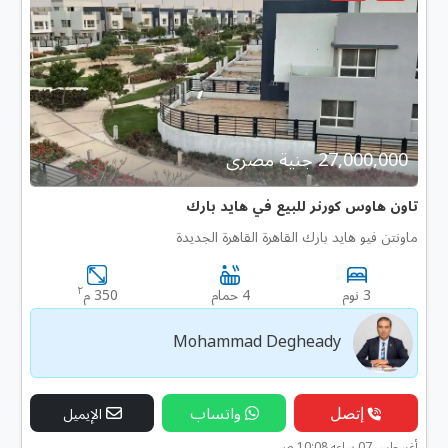
27,000,000 جنية مصرى
تاون هاوس كورنر للبيع في هايد بارك
ماونتن فيو هايد بارك القاهرة القاهرة الجديدة
٢
3 نوم
4 حمام
350 م
Mohammad Degheady
إتصل
واتساب
الإيميل
أغسطس 07 ساعه 10:08 ص