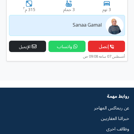
٢
3 نوم
3 حمام
315 م
Sanaa Gamal
إتصل
واتساب
الإيميل
أغسطس 07 ساعه 09:08 ص
روابط مهمة
عن ريماكس المهاجر
خبرائنا العقاريين
وظائف اخرى