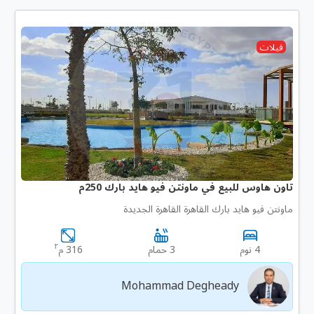
فيلات
تاون هاوس للبيع في ماونتن فيو هايد بارك 250م
ماونتن فيو هايد بارك القاهرة القاهرة الجديدة
٢
4 نوم
3 حمام
316 م
Mohammad Degheady