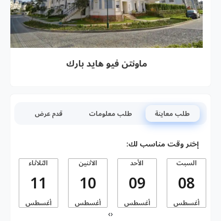
ماونتن فيو هايد بارك
طلب معاينة
طلب معلومات
قدم عرض
إختر وقت مناسب لك:
السبت
الأحد
الاثنين
الثلاثاء
11
10
09
08
أغسطس
أغسطس
أغسطس
أغسطس
أ
›
‹