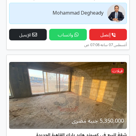
Mohammad Degheady
إتصل
واتساب
الإيميل
أغسطس 07 ساعه 07:08 ص
فيلات
5,350,000 جنية مصرى
شقة للبيع في كمبوند هايد بارك القاهرة الجديدة