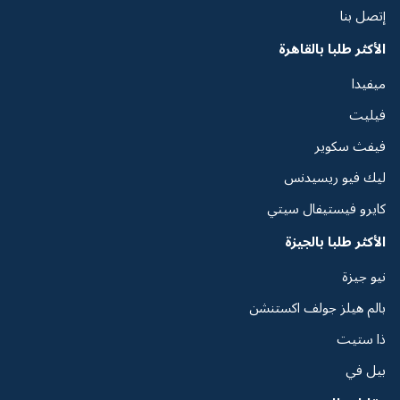
إتصل بنا
الأكثر طلبا بالقاهرة
ميفيدا
فيليت
فيفث سكوير
ليك فيو ريسيدنس
كايرو فيستيفال سيتي
الأكثر طلبا بالجيزة
نيو جيزة
بالم هيلز جولف اكستنشن
ذا ستيت
بيل في