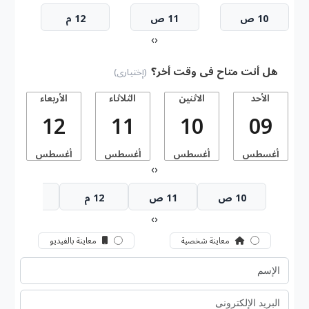
10 ص
11 ص
12 م
›
‹
هل أنت متاح فى وقت أخر؟
(إختيارى)
الأحد
الاثنين
الثلاثاء
الأربعاء
ا
12
11
10
09
أغسطس
أغسطس
أغسطس
أغسطس
أ
›
‹
10 ص
11 ص
12 م
1 م
›
‹
معاينة شخصية
معاينة بالفيديو