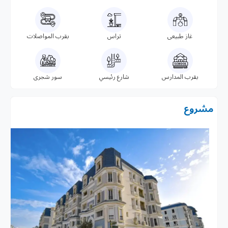
غاز طبيعى
تراس
بقرب المواصلات
بقرب المدارس
شارع رئيسي
سور شجرى
مشروع