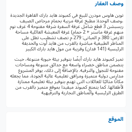
وصف العقار
توين هاوس مودرن للبيع في كمبوند هايد بارك القاهرة الجديدة
،وصف الوحدة: مطبخ غرفة مربية بحمام مرحاض الضيف
ريسبشن 3 قطع شامل غرفة السفرة شرفة مفتوحة 4 غرف نوم
منهم غرفة ماستر + 2 حمام) غرفة المعيشة العائلية مساحة
الارض: 380 م المبانى: 279 م نصف تشطيب تطل على
المناظر الطبيعية مباشرة بالقرب من هايد أوت والحديقة
الرئيسية (141 فدان) وقريبة من مول هايد بارك الكبير
تميز كمبوند هايد بارك أيضًا بتوفير بيئة حيوية متنوعة، حيث
يتضمن مناطق خضراء واسعة مع حدائق متنوعة ومساحات
مفتوحة للتجول والترفيه. بالإضافة إلى ذلك، يوفر المشروع
مدارس دولية متميزة ومرافق تعليمية عالية الجودة، مما يجعله
مكانًا مثاليًا للعائلات التي تهتم بتوفير بيئة تعليمية ممتازة
لأطفالها. كما يتمتع كمبوند ميفيدا بموقع متميز بالقرب من
الطرق الرئيسية والمناطق التجارية والترفيهية
الموقع