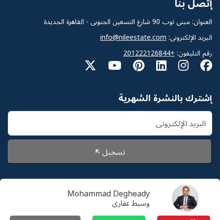
إتصل بنا
العنوان: مبنى توب 90 شارع التسعين الجنوبى - القاهرة الجديدة
البريد الإلكترونى:
info@nileestate.com
رقم التليفون:
+201222126844
إشترك بالنشرة الشهرية
تسجيل
Mohammad Degheady
© 2026 Nileestate. جميع الحقوق محفوظة لشركة نايل
وسيط عقارى
استيت