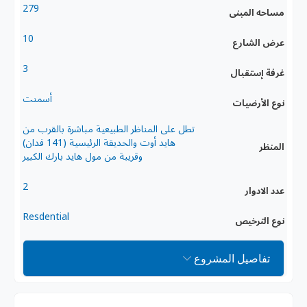
279
مساحه المبنى
10
عرض الشارع
3
غرفة إستقبال
أسمنت
نوع الأرضيات
تطل على المناظر الطبيعية مباشرة بالقرب من
هايد أوت والحديقة الرئيسية (141 فدان)
المنظر
وقريبة من مول هايد بارك الكبير
2
عدد الادوار
Resdential
نوع الترخيص
تفاصيل المشروع