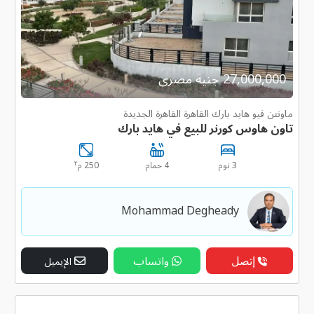
27,000,000 جنية مصرى
ماونتن فيو هايد بارك القاهرة القاهرة الجديدة
تاون هاوس كورنر للبيع في هايد بارك
٢
3 نوم
4 حمام
250 م
Mohammad Degheady
إتصل
واتساب
الإيميل