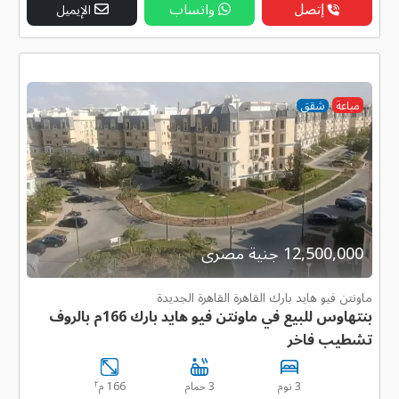
إتصل
واتساب
الإيميل
مباعة
شقق
12,500,000 جنية مصرى
ماونتن فيو هايد بارك القاهرة القاهرة الجديدة
بنتهاوس للبيع في ماونتن فيو هايد بارك 166م بالروف
تشطيب فاخر
٢
3 نوم
3 حمام
166 م