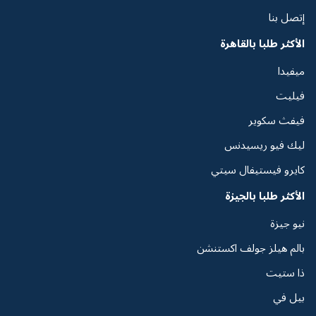
إتصل بنا
الأكثر طلبا بالقاهرة
ميفيدا
فيليت
فيفث سكوير
ليك فيو ريسيدنس
كايرو فيستيفال سيتي
الأكثر طلبا بالجيزة
نيو جيزة
بالم هيلز جولف اكستنشن
ذا ستيت
بيل في