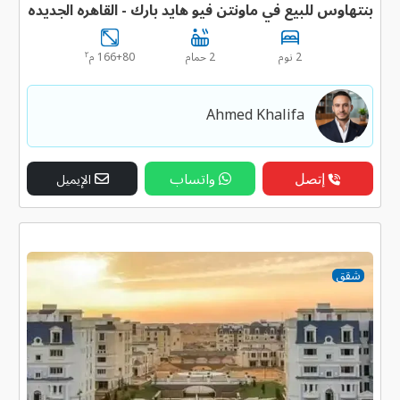
بنتهاوس للبيع في ماونتن فيو هايد بارك - القاهره الجديده
٢
2 نوم
2 حمام
166+80 م
Ahmed Khalifa
إتصل
واتساب
الإيميل
شقق