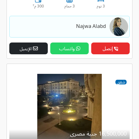
٢
3 نوم
3 حمام
300 م
Najwa Alabd
إتصل
واتساب
الإيميل
شقق
16,500,000 جنية مصرى