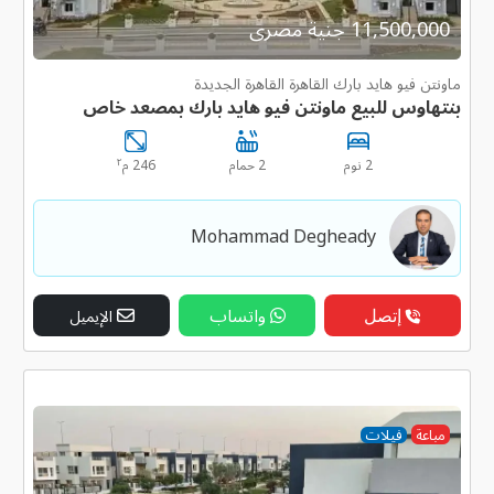
11,500,000 جنية مصرى
ماونتن فيو هايد بارك القاهرة القاهرة الجديدة
بنتهاوس للبيع ماونتن فيو هايد بارك بمصعد خاص
٢
2 نوم
2 حمام
246 م
Mohammad Degheady
إتصل
واتساب
الإيميل
مباعة
فيلات