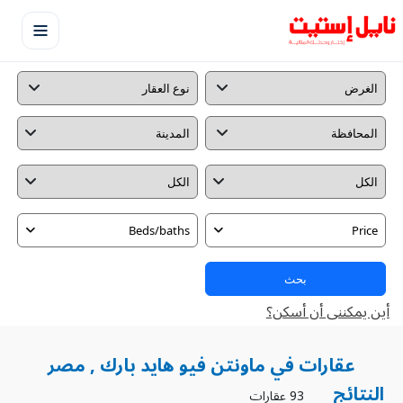
Beds/baths
Price
بحث
أين يمكننى أن أسكن؟
عقارات في ماونتن فيو هايد بارك , مصر
النتائج
93 عقارات