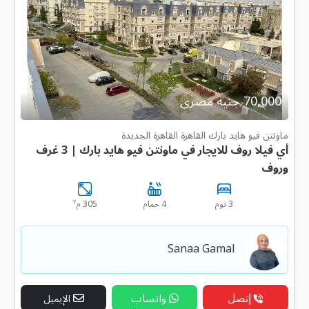
70,000 جنية مصرى
ماونتن فيو هايد بارك القاهرة القاهرة الجديدة
أي فيلا روف للايجار في ماونتن فيو هايد بارك | 3 غرف
وروف
٢
3 نوم
4 حمام
305 م
Sanaa Gamal
إتصل
واتساب
الإيميل