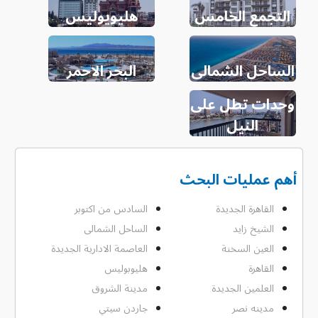
التجمع الخامس
هليويوليس
الساحل الشمالى
البحر الاحمر
وحدات تطل على
النيل
أهم عمليات البحث
القاهرة الجديدة
السادس من اكتوبر
الشيخ زايد
الساحل الشمالى
العين السخنة
العاصمة الادارية الجديدة
القاهرة
هليوبوليس
العلمين الجديدة
مدينة الشروق
مدينه نصر
جاردن سيتي