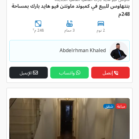
بنتهاوس للبيع في كمبوند ماونتن فيو هايد بارك بمساحة
248م
٢
2 نوم
3 حمام
248 م
Abdelrhman Khaled
إتصل
واتساب
الإيميل
مباعة
شقق