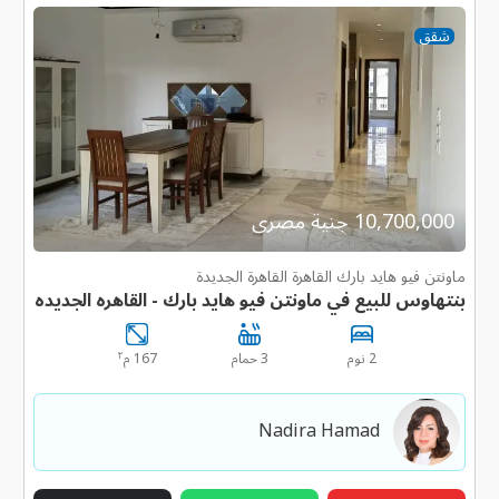
شقق
10,700,000 جنية مصرى
ماونتن فيو هايد بارك القاهرة القاهرة الجديدة
بنتهاوس للبيع في ماونتن فيو هايد بارك - القاهره الجديده
٢
2 نوم
3 حمام
167 م
Nadira Hamad