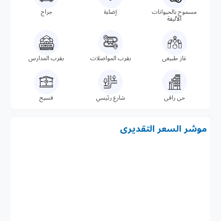
مسموح بالحيوانات
إضاءة
جراج
الأليفة
غاز طبيعى
بقرب المواصلات
بقرب المدارس
حى راقى
شارع رئيسي
فسيح
موشر السعر التقديرى