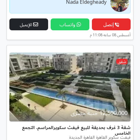
Nada Eldegheady
إتصل
واتساب
الإيميل
أغسطس 08 ساعه 11:08 م
شقق
12,500,000 جنية مصرى
شقة 3 غرف بحديقة للبيع فيفث سكويرالمراسم، التجمع
الخامس
فيفث سكوير القاهرة القاهرة الجديدة