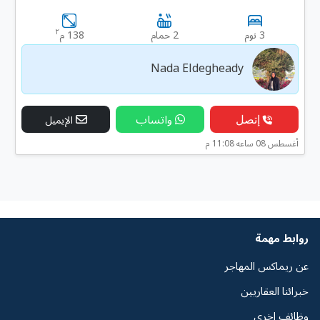
٢
3 نوم
2 حمام
138 م
Nada Eldegheady
إتصل
واتساب
الإيميل
أغسطس 08 ساعه 11:08 م
روابط مهمة
عن ريماكس المهاجر
خبرائنا العقاريين
وظائف اخرى