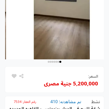
السعر:
5,200,000 جنية مصرى
نشط
تم مشاهدته: 410
رقم العقار:
7534
شقة للبيع في الديار ريزيدنس - القاهره الجديده