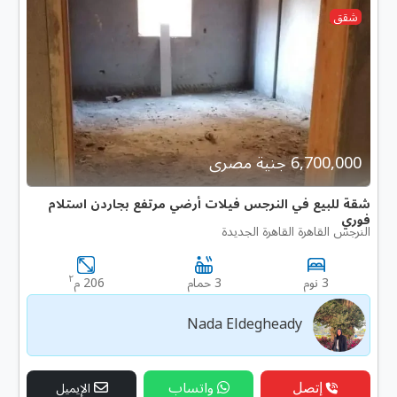
شقق
6,700,000 جنية مصرى
شقة للبيع في النرجس فيلات أرضي مرتفع بجاردن استلام
فوري
النرجس القاهرة القاهرة الجديدة
٢
3 نوم
3 حمام
206 م
Nada Eldegheady
إتصل
واتساب
الإيميل