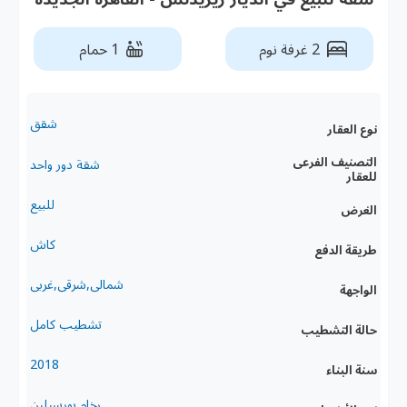
2 غرفة نوم
1 حمام
شقق
نوع العقار
التصنيف الفرعى
شقة دور واحد
للعقار
للبيع
الغرض
كاش
طريقة الدفع
شمالى,شرقى,غربى
الواجهة
تشطيب كامل
حالة التشطيب
2018
سنة البناء
رخام,بورسيلين