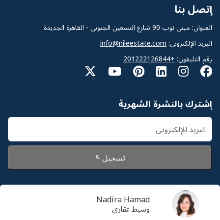
إتصل بنا
العنوان: مبنى توب 90 شارع التسعين الجنوبى - القاهرة الجديدة
البريد الإلكترونى:
info@nileestate.com
رقم التليفون:
+201222126844
إشترك بالنشرة الشهرية
تسجيل
Nadira Hamad
© 2026 Nileestate. جميع الحقوق محفوظة لشركة نايل
وسيط عقارى
استيت