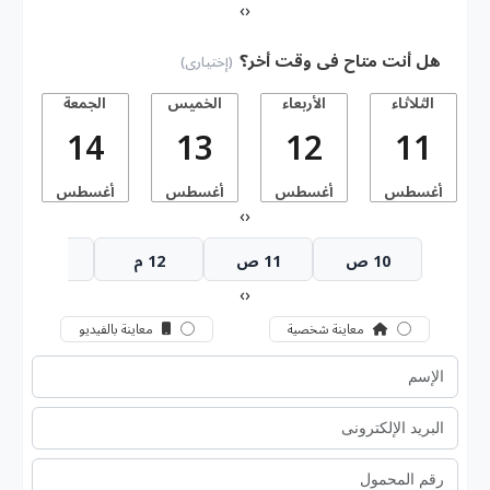
›
‹
هل أنت متاح فى وقت أخر؟
(إختيارى)
الثلاثاء
الأربعاء
الخميس
الجمعة
14
13
12
11
أغسطس
أغسطس
أغسطس
أغسطس
أ
›
‹
10 ص
11 ص
12 م
1 م
›
‹
معاينة شخصية
معاينة بالفيديو