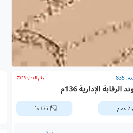
 835
رقم العقار:
7025
ابة الإدارية 136م
٢
2 حمام
136 م
شقة دور واحد