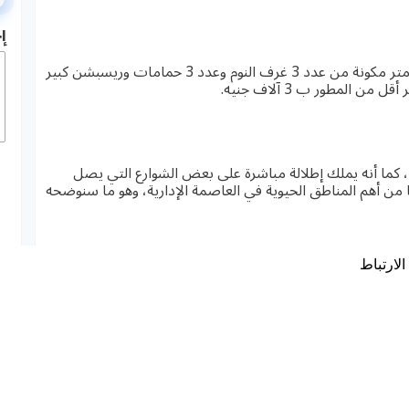
إ
شقة للبيع بكومبوند فينيا بالعاصمة الإدارية بمساحة 160 متر مكونة من عدد 3 غرف النوم وعدد 3 حمامات وريسبشن كبير
يقع الكمبوند في الحي السابع R7 بالتحديد في القطعة D4، كما أنه يملك إطلالة مباشرة على بعض الشوارع التي يصل
عله قريبًا من أهم المناطق الحيوية في العاصمة الإدارية، وهو ما سنوضحه
ه
لارتباط