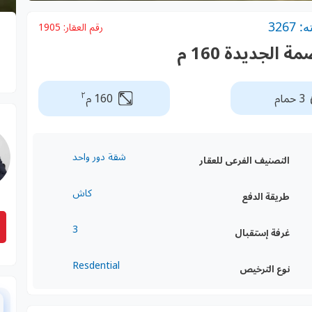
326
رقم العقار:
1905
الجديدة 160 م
٢
3 حمام
160 م
شقة دور واحد
التصنيف الفرعى للعقار
كاش
طريقة الدفع
3
غرفة إستقبال
Resdential
نوع الترخيص