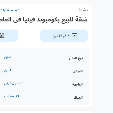
نشط
تم مشاهدته: 7
شقة للبيع بكومبوند فينيا في العاصمة 
3 غرفة نوم
شقق
نوع العقار
للبيع
الغرض
شمالى,شرقى
الواجهة
لاندسكيب
المنظر