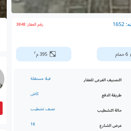
165
رقم العقار:
3848
٢
6 حمام
395 م
فيلا مستقلة
التصنيف الفرعى للعقار
كاش
طريقة الدفع
نصف تشطيب
حالة التشطيب
16
عرض الشارع